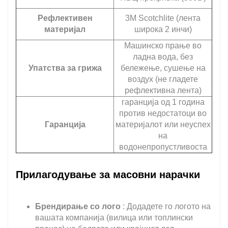
Рефлективен
3M Scotchlite (лента
материјал
широка 2 инчи)
Машинско прање во
ладна вода, без
Упатства за грижа
бележење, сушење на
воздух (не гладете
рефлективна лента)
гаранција од 1 година
против недостатоци во
Гаранција
материјалот или неуспех
на
водонепропустливоста
Прилагодување за масовни нарачки
Брендирање со лого
: Додадете го логото на
вашата компанија (вилица или топлински