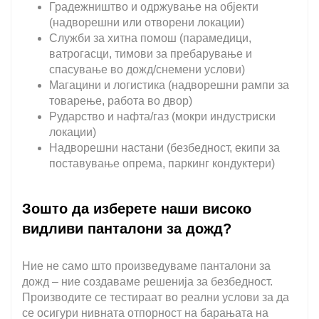
Градежништво и одржување на објекти
(надворешни или отворени локации)
Служби за хитна помош (парамедици,
ватрогасци, тимови за пребарување и
спасување во дожд/снемени услови)
Магацини и логистика (надворешни рампи за
товарење, работа во двор)
Рударство и нафта/газ (мокри индустриски
локации)
Надворешни настани (безбедност, екипи за
поставување опрема, паркинг кондуктери)
Зошто да изберете наши високо
видливи панталони за дожд?
Ние не само што произведуваме панталони за
дожд – ние создаваме решенија за безбедност.
Производите се тестираат во реални услови за да
се осигури нивната отпорност на барањата на