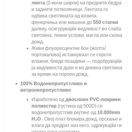
лента
(2-инчи широк) на предните бедра
и задните потколеници. Лентата го
одбива светлината од возила,
фенерчиња или машини до
550 стапки
далеку, осигурувајќи видливост во слаба
светлина, темни услови, магла или силна
дожд.
Живи флуоресцентни бои (жолта/
портокалова) истакнуваат се спроти
влажни, бледи позадини — подобрувајќи
ја видливоста дури и во дневна светлина
за време на пороен дожд.
100% Водонепропустливо и
ветронепропустливо
Изработено од
двослоен PVC-покриен
полиестер
(густинa од 500D) со
водонепропустлив рејтинг од
10.000mm
H₂O
. Овој плат блокира дожд, прскање и
влага да продрат низ него, одржувајќи ги
ногите суви часовима.