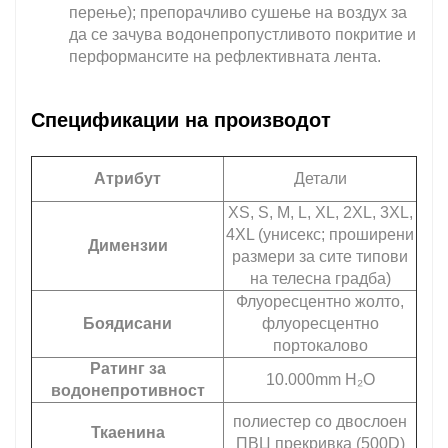
перење); препорачливо сушење на воздух за
да се зачува водонепропустливото покритие и
перформансите на рефлективната лента.
Спецификации на производот
Атрибут
Детали
XS, S, M, L, XL, 2XL, 3XL,
4XL (унисекс; проширени
Димензии
размери за сите типови
на телесна градба)
Флуоресцентно жолто,
Боядисани
флуоресцентно
портокалово
Ратинг за
10.000mm H₂O
водонепротивност
полиестер со двослоен
Ткаенина
ПВЦ прекривка (500D)