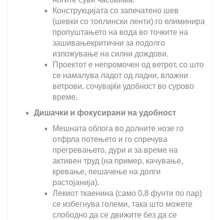
Конструкцијата со запечатено шев
(шевки со топлински ленти) го елиминира
пропуштањето на вода во точките на
зашивањекритични за подолго
изложување на силни дождови.
Проектот е непромочен од ветрот, со што
се намалува ладот од ладни, влажни
ветрови, сочувајќи удобност во сурово
време.
Дишачки и фокусирани на удобност
Мешната облога во долните нозе го
отфрла потењето и го спречува
прегревањето, дури и за време на
активен труд (на пример, качување,
кревање, пешачење на долги
растојанија).
Лекиот ткаенина (само 0,8 фунти по пар)
се избегнува големи, така што можете
слободно да се движите без да се