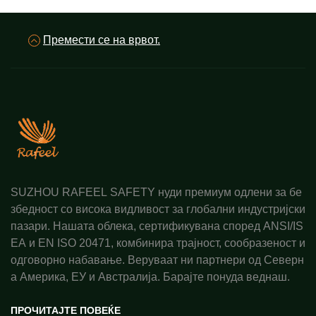
Премести се на врвот.
SUZHOU RAFEEL SAFETY нуди премиум одлени за бе
збедност со висока видливост за глобални индустријски
пазари. Нашата облека, сертификувана според ANSI/IS
EA и EN ISO 20471, комбинира трајност, сообразеност и
одговорно набавање. Веруваат ни партнери од Северн
а Америка, ЕУ и Австралија. Барајте понуда веднаш.
ПРОЧИТАЈТЕ ПОВЕЌЕ