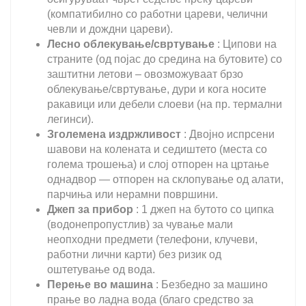
(компатибилно со работни цареви, челични
чевли и дождни цареви).
Лесно облекување/свртување
: Ципови на
страните (од појас до средина на бутовите) со
заштитни летови – овозможуваат брзо
облекување/свртување, дури и кога носите
ракавици или дебели слоеви (на пр. термални
легинси).
Зголемена издржливост
: Двојно испрсени
шавови на колената и седиштето (места со
голема трошења) и слој отпорен на цртање
однадвор — отпорен на склопување од алати,
парчиња или нерамни површини.
Джеп за прибор
: 1 джеп на бутото со ципка
(водонепропустлив) за чување мали
неопходни предмети (телефони, клучеви,
работни лични карти) без ризик од
оштетување од вода.
Перење во машина
: Безбедно за машино
прање во ладна вода (благо средство за