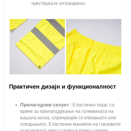
чувствувате оптоварено.
Практичен дизајн и функционалност
Прилагодлив силует
: Еластичен појас со
врвче за прилагодување на големината на
вашата коска, спречувајќи го клизањето или
отворањето. Еластични манжети на глезовите
осигуруваат чврст седење преку цареви