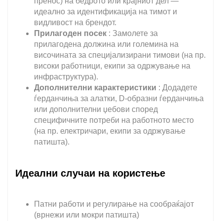
пренос) на бедрото или крајниот дел —
идеално за идентификација на тимот и
видливост на брендот.
Прилагоден посек
: Замолете за
прилагодена должина или големина на
височината за специјализирани тимови (на пр.
високи работници, екипи за одржување на
инфраструктура).
Дополнителни карактеристики
: Додадете
ѓерданчиња за алатки, D-образни ѓерданчиња
или дополнителни џебови според
специфичните потреби на работното место
(на пр. електричари, екипи за одржување
патишта).
Идеални случаи на користење
Патни работи и регулирање на сообраќајот
(врнежи или мокри патишта)