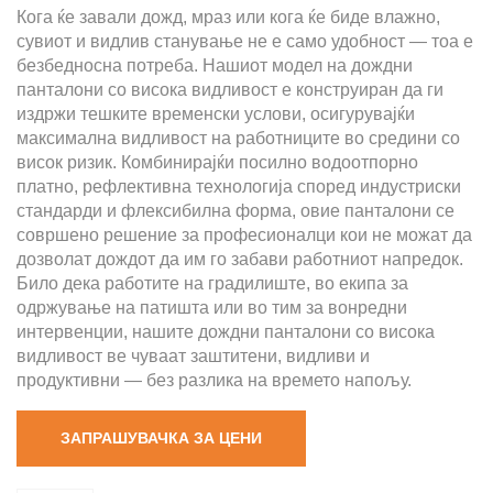
Кога ќе завали дожд, мраз или кога ќе биде влажно,
сувиот и видлив станување не е само удобност — тоа е
безбедносна потреба. Нашиот модел на дождни
панталони со висока видливост е конструиран да ги
издржи тешките временски услови, осигурувајќи
максимална видливост на работниците во средини со
висок ризик. Комбинирајќи посилно водоотпорно
платно, рефлективна технологија според индустриски
стандарди и флексибилна форма, овие панталони се
совршено решение за професионалци кои не можат да
дозволат дождот да им го забави работниот напредок.
Било дека работите на градилиште, во екипа за
одржување на патишта или во тим за вонредни
интервенции, нашите дождни панталони со висока
видливост ве чуваат заштитени, видливи и
продуктивни — без разлика на времето напољу.
ЗАПРАШУВАЧКА ЗА ЦЕНИ