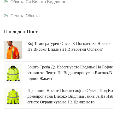
Облека Со Висока Видливост
Сеоска Облека
Последен Пост
Кој Температурен Опсег Е Погоден За Носење
На Високо-Видливи FR Работни Облеки?
Зошто Треба Да Избегнувате Гледање На Рефле
Ктивните Ленти На Водонепропусен Високо-В
Идлив Жакет?
Правилно Носете Повеќеслојна Облека Под Во
Донепропусна Високо-Видлива Јакна За Да Изб
Егнете Ограничување На Движењето.