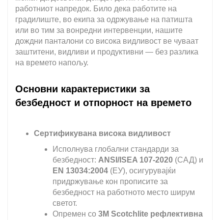
работниот напредок. Било дека работите на
градилиште, во екипа за одржување на патишта
или во тим за вонредни интервенции, нашите
дождни панталони со висока видливост ве чуваат
заштитени, видливи и продуктивни — без разлика
на времето напољу.
Основни карактеристики за
безбедност и отпорност на времето
Сертификувана висока видливост
Исполнува глобални стандарди за
безбедност:
ANSI/ISEA 107-2020
(САД) и
EN 13034:2004
(ЕУ), осигурувајќи
придржување кон прописите за
безбедност на работното место ширум
светот.
Опремен со
3M Scotchlite рефлективна