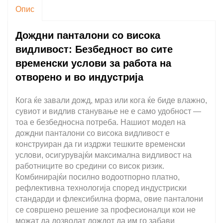
Опис
Дождни панталони со висока
видливост: Безбедност во сите
временски услови за работа на
отворено и во индустрија
Кога ќе завали дожд, мраз или кога ќе биде влажно,
сувиот и видлив станување не е само удобност —
тоа е безбедносна потреба. Нашиот модел на
дождни панталони со висока видливост е
конструиран да ги издржи тешките временски
услови, осигурувајќи максимална видливост на
работниците во средини со висок ризик.
Комбинирајќи посилно водоотпорно платно,
рефлективна технологија според индустриски
стандарди и флексибилна форма, овие панталони
се совршено решение за професионалци кои не
можат да дозволат дождот да им го забави