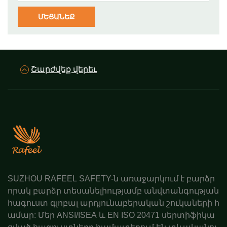
ՄԵՑԱՆԵՔ
Շարժվեք վերեւ
SUZHOU RAFEEL SAFETY-ն առաջարկում է բարձր
որակ բարձր տեսանելիությամբ անվտանգության
հագուստ գլոբալ արդյունաբերական շուկաների հ
ամար: Մեր ANSI/ISEA և EN ISO 20471 սերտիֆիկա