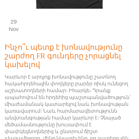
29
Nov
Ինչո՞ւ պետք է խոնավությունը
շարժող FR գունդերը չորացնել
կախելով
Կարևոր է արդյոք խոնավությունը շատնող
հակահրդեհային փողկերը բարձր ռիսկ ունեցող
աշխատողների համար։ Իհարկե։ Դրանք
ապահովում են հրդեհից պաշտպանվածություն՝
միաժամանակ կատարելով նաև խոնավության
կառավարում։ Նաև հարմարավետությունն
անվտանգության համար կարևոր է։ Չնայած
մեծամասնությունը խուսափում է
փափկեցնողներից և ընտրում ճիշտ
լվացամիջոցը, մենք նկատել ենք, որ շատերը չեն