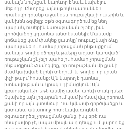
սակայն նույնքան կարևոր է նաև կախելու
մեթոդը: Ընտրեք լայնաթիկն պարաններ,
որպեսզի դրանք աջակցեն ռուբաշկայի ուսերին և
կանխեն ձգվելը: Եթե օգտագործում եք նեղ
պարան, ուսերին կառաջանան բլթեր, իսկ
գործվածքը կդառնա անտեսանելի: Մասամբ
կոճակեք կամ փակեք ցատկը՝ ռուբաշկայի ձևը
պահպանելու համար չորացման ընթացքում,
սակայն թողեք օձիքը և թևերը ազատ կախված՝
ռուբաշկան շնչելի պահելու համար չորացման
ընթացքում: Համոզվեք, որ ռուբաշկան մի քանի
ժամ կախված է լինի տեղում, և թողեք, որ վրան
փչի թարմ հոսանք: Այն կարող է դառնալ
խոնավության և կրակի դիմացկուն: Այն
կբացականչի, եթե անմիջապես արևի տակ դնեք:
Չկախեք այն լոգարանում կամ խոնավ վայրերում,
քանի որ այն կսոսնձվի: Դա կվնասի գործվածքը և
կստանա անառողջ հոտ: Լավագույնն է
օգտագործել չորացման ցանց, իսկ եթե դա
հնարավոր չէ, ապա միայն այդ դեպքում կարող եք
դնել ռուբաշկան հարթ մակերեսին: Համոզվեք, որ