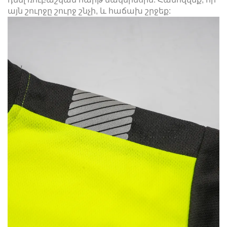
այն շուրջը շուրջ շնչի, և հաճախ շրջեք: