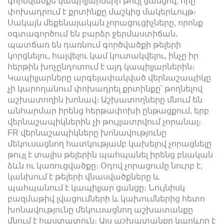
գործվածքե կապիլյարների թույլ ցանցով, որը
փոխադրում է քրտինքը մաշկից մակերևույթ։
Սակայն մեքենայական չորացուցիչները, որոնք
օգտագործում են բարձր ջերմաստիճան,
պատճառ են դառնում գործվածքի թելերի
կորցնելու, հալվելու կամ կուտակվելու, ինչը իր
հերթին խոչընդոտում է այդ կապիլյարներին։
Կապիլյարները արգելափակված վերնաշապիկը
չի կարողանում փոխադրել քրտինքը՝ թողնելով
աշխատողին խոնավ։ Աշխատողները մնում են
անհարմար իրենց հերթափոխի ընթացքում, երբ
վերնաշապիկներին չի թույլատրվում չորանալ։
FR վերնաշապիկները խոնավությունը
մեկուսացնող հատկությամբ կախելով չորացնելը
թույլ է տալիս թելերին պահպանել իրենց բնական
ձևն ու կառուցվածքը։ Օդով չորացումը նուրբ է,
կանխում է թելերի վնասվածքները և
պահպանում է կապիլյար ցանցը։ Նույնիսկ
բազմաթիվ լվացումների և կախումներից հետո
խոնավությունը մեկուսացնող աշխատանքը
մնում է հաստատուն։ Այս աշխատանքը կարևոր է