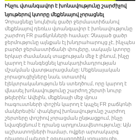
Ինչու վտանգավոր է խոնավությունը շարժիչով
նյութերով կտորը մեքենայով չորացնել
Չորացնելը նույնիսկ ցածր ջերմաստիճանով
մեքենայով դեռևս վտանգավոր է խոնավությունը
շարժող FR բաճկոնների համար: Չնայած ցածր
ջերմությունը այնքան էլ խնդրահարույց չէ, ինչպես
բարձր ջերմաստիճանի փուլերը, սակայն կտորը
երկար ժամանակ տաքության մեջ է լինում, ինչը
կարող է հանգեցնել կրակադիմադրության
մշակման վատթարացմանը: Մեքենայական
չորացուցիչները նաև ստատիկ
էլեկտրականություն են ստեղծում, որը կարող է
վնասել խոնավությունը շարժող շերտի նուրբ
թելերին: Ավելին, մեքենայի մեջ մյուս
հագուստների փոշին կարող է կպչել FR բաճկոնի
մակերեսին՝ փակելով խոնավությունը շարժող
շերտերը փոշիով չորացման ընթացքում, ինչը
նվազեցնում է դրանց արդյունավետությունը: Այն
աշխատողների համար, ովքեր արտակարգ
դեպքում պետք է օգտագործեն չորացուցիչ,