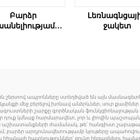
Բարձր
Լեռնագնցայ
սանելիությամբ
ջակետ
րևի տաբատներ
ն շերտով ապրոնները ստեղծված են այն մասնագետնե
կյանքի մեջ բերելով խոնավ անձրևներ, սուր քամի
ագուստների շարքը գործնական ֆունկցիոնալության
, որ դուք կմնաք հարմարավետ, չոր և լիովին պաշտ
աշխատանքների ժամանակ, թե՛ հանգիստ շաբաթավ
 բարձր արդյունավետությամբ նյութերը ապահովում
հիանալի հատկություններ՝ քունը հեռացնելու համար