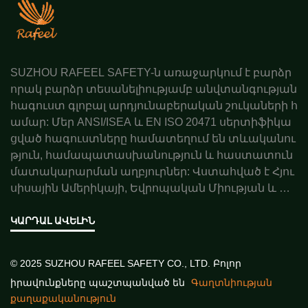
SUZHOU RAFEEL SAFETY-ն առաջարկում է բարձր
որակ բարձր տեսանելիությամբ անվտանգության
հագուստ գլոբալ արդյունաբերական շուկաների հ
ամար: Մեր ANSI/ISEA և EN ISO 20471 սերտիֆիկա
ցված հագուստները համատեղում են տևականու
թյուն, համապատասխանություն և հաստատուն
մատակարարման աղբյուրներ: Վստահված է Հյու
սիսային Ամերիկայի, Եվրոպական Միության և Ավ
ստրալիայի գործընկերների կողմից: Պատվիրեք ա
ռաջարկ այսօր:
ԿԱՐԴԱԼ ԱՎԵԼԻՆ
© 2025 SUZHOU RAFEEL SAFETY CO., LTD. Բոլոր
իրավունքները պաշտպանված են
Գաղտնիության
քաղաքականություն