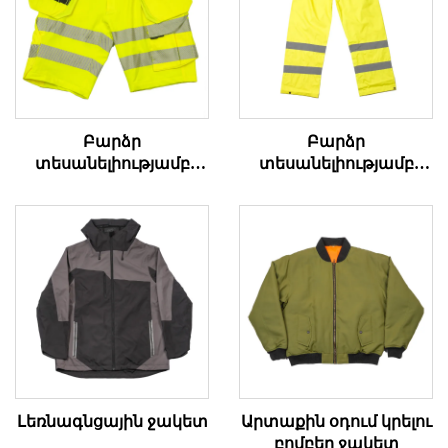
Բարձր
Բարձր
տեսանելիությամբ
տեսանելիությամբ
դագանակի
անձրևի տաբատներ
աշխատանքային
կարճ տաբատներ
Լեռնագնցային ջակետ
Արտաքին օդում կրելու
բոմբեր ջակետ