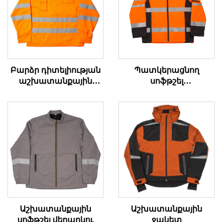
Բարձր դիտելիության
Պատկերացնող
աշխատանքային
սոֆթշել
կովեր
աշխատանքային
վերարկու
Աշխատանքային
Աշխատանքային
սոֆթշել վերարկու
ջակետ