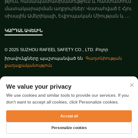
թյուն, համապատասխանություն և հաստատուն
մատակարարման աղբյուրներ: Վստահված է Հյու
սիսային Ամերիկայի, Եվրոպական Միության և Ավ
ստրալիայի գործընկերների կողմից: Պատվիրեք ա
ռաջարկ այսօր:
ԿԱՐԴԱԼ ԱՎԵԼԻՆ
© 2025 SUZHOU RAFEEL SAFETY CO., LTD. Բոլոր
իրավունքները պաշտպանված են
Գաղտնիության
քաղաքականություն
Գրիգ Հղումներ
We value your privacy
We use cookies and similar tools to provide our services. If you
don't want to accept all cookies, click Personalize cookies.
Վերջին հոդվածներ
Accept all
Personalize cookies