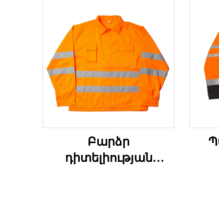
Բարձր
Պ
դիտելիության
աշխատանքային
ա
կովեր