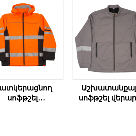
ատկերացնող
Աշխատանքայ
սոֆթշել
սոֆթշել վերար
շխատանքային
վերարկու