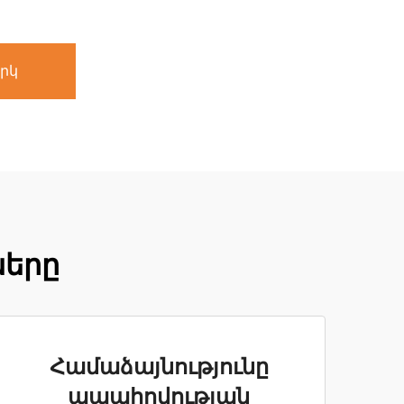
րկ
ները
Համաձայնությունը
ապահովության