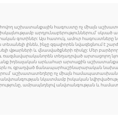
ահովող աշխատանքային հագուստը ոչ միայն աշխատ
իսկայնությամբ արդյունաբերություններում՝ սկսա
ան գոտիներ: Այս հատուկ, ամուր հագուստները ն
եսանելի լինեն, ինչը զգալիորեն նվազեցնում է շա
ի վթարների և վնասվածքների ռիսկը: Մեր բարձր
 ռազմավարականորեն տեղադրված արտացոլող նյութե
 դրանք իդեալական արևահար արտաքին աշխատանքայ
ն ու զբաղված ճանապարհաշինարարական նախագծեր
րում՝ աշխատատեղերը ոչ միայն համապատասխանութ
պ անվտանգության նկատմամբ իսկական նվիրվածութ
ադրությունը, ամրապնդելով անվտանգության և հա