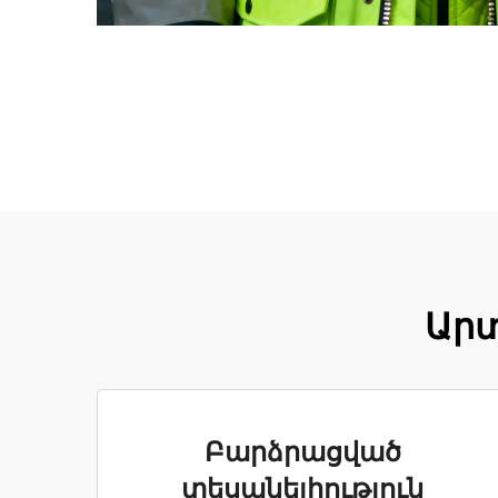
Արտ
Բարձրացված
տեսանելիություն