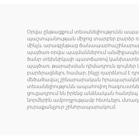
Օրվա ընթացքում տեսանելիությունն ապ
պաշտպանության միջոց տարբեր բարձր ռ
մինչև արագընթաց ճանապարհաշինարարակ
պայծառ օրվա պայմաններում անմիջապես տ
ծանր տեխնիկայի պատճառով կանխատեսել
պայծառ, թարախման դիմադրուն գույներ և
բարձրացնելու համար, ինչը դարձնում է
մեծածավալ շինարարական հրապարակներ
տեսանելիությունն ապահովող հագուստնե
ցուցադրում են իրենց անձնական հանդե
նորմերին ամբողջությամբ հետևելու մտ
յուրաքանչյուր շինհրապարակում: