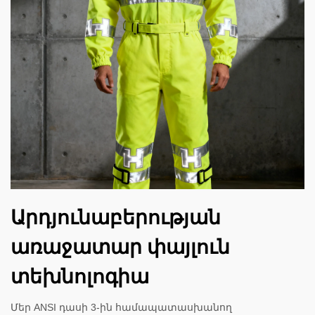
Արդյունաբերության
առաջատար փայլուն
տեխնոլոգիա
Մեր ANSI դասի 3-ին համապատասխանող