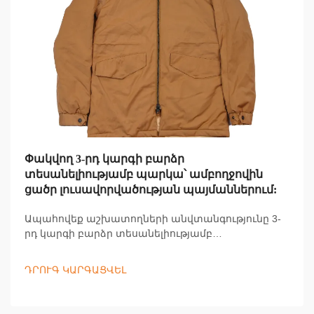
Փակվող 3-րդ կարգի բարձր
տեսանելիությամբ պարկա՝ ամբողջովին
ցածր լուսավորվածության պայմաններում:
Ապահովեք աշխատողների անվտանգությունը 3-
րդ կարգի բարձր տեսանելիությամբ
պարկաներով, որոնք ապահովում են 360°
տեսանելիություն, հակառակվում են եղանակային
ԴՐՈՒԳ ԿԱՐԳԱՑՎԵԼ
պայմաններին և համապատասխանում են
ANSI/ISEA 107 ստանդարտներին: Նվազեցրեք
վթարները մինչև 72%-ով: Իմանալ ավելին: