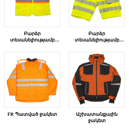
Բարձր
Բարձր
տեսանելիությամբ
տեսանելիությամբ
ANSI վեստ
դագանակի
աշխատանքային
կարճ տաբատներ
FR Պատված ջակետ
Աշխատանքային
ջակետ