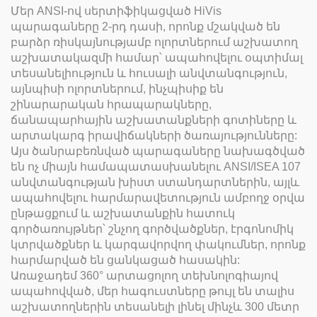
Մեր ANSI-ով սերտիֆիկացված HiVis
պարագաները 2-րդ դասի, որոնք մշակված են
բարձր ռիսկայնությամբ ոլորտներում աշխատող
աշխատակազմի համար՝ ապահովելու օպտիմալ
տեսանելիություն և հուսալի անվտանգություն,
այնպիսի ոլորտներում, ինչպիսիք են
շինարարական հրապարակները,
ճանապարհային աշխատանքների գոտիները և
արտակարգ իրավիճակների ծառայությունները:
Այս ծանրաբեռնված պարագաները նախագծված
են ոչ միայն համապատասխանելու ANSI/ISEA 107
անվտանգության խիստ ստանդարտներին, այլև
ապահովելու հարմարավետություն ամբողջ օրվա
ընթացքում և աշխատանքին հատուկ
գործառույթներ՝ շնչող գործվածքներ, էրգոնոմիկ
կտրվածքներ և կարգավորվող փակումներ, որոնք
հարմարված են ցանկացած հասակին:
Առաջադեմ 360° արտացոլող տեխնոլոգիայով
ապահովված, մեր հագուստները թույլ են տալիս
աշխատողներին տեսանելի լինել մինչև 300 մետր