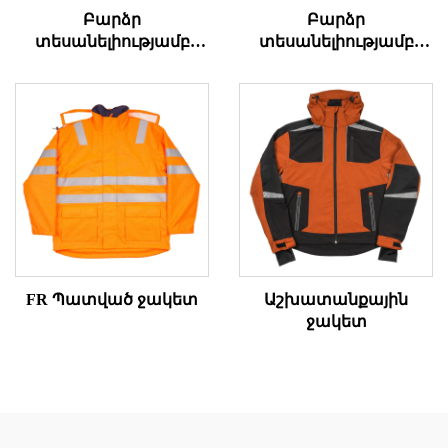
Բարձր
Բարձր
տեսանելիությամբ
տեսանելիությամբ
ANSI վեստ
դագանակի
աշխատանքային
կարճ տաբատներ
FR Պատված ջակետ
Աշխատանքային
ջակետ