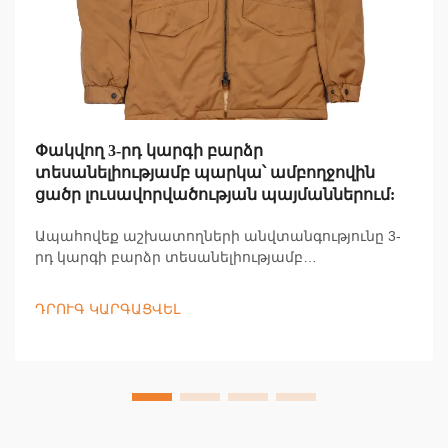
Փակվող 3-րդ կարգի բարձր
տեսանելիությամբ պարկա՝ ամբողջովին
ցածր լուսավորվածության պայմաններում:
Ապահովեք աշխատողների անվտանգությունը 3-
րդ կարգի բարձր տեսանելիությամբ
պարկաներով, որոնք ապահովում են 360°
տեսանելիություն, հակառակվում են եղանակային
ԴՐՈՒԳ ԿԱՐԳԱՑՎԵԼ
պայմաններին և համապատասխանում են
ANSI/ISEA 107 ստանդարտներին: Նվազեցրեք
վթարները մինչև 72%-ով: Իմանալ ավելին: