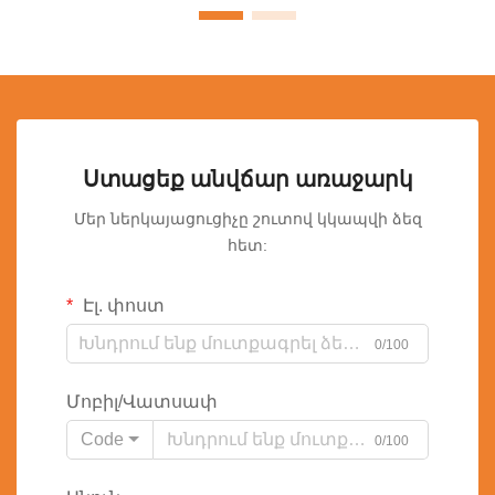
Ստացեք անվճար առաջարկ
Մեր ներկայացուցիչը շուտով կկապվի ձեզ
հետ:
Էլ. փոստ
0/100
Մոբիլ/Վատսափ
Code
0/100