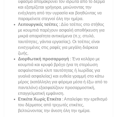
ύφασμα απομακρύνει τον ιδρώτα από το δέρμα
και εξατμίζεται γρήγορα, μειώνοντας την
ενόχληση από την υγρασία και βοηθώντας να
παραμείνετε στεγνοί όλη την ημέρα.
Λειτουργικές τσέπες
: Δύο τσέπες στο στήθος
με κουμπιά παρέχουν ασφαλή αποθήκευση για
μικρά απαραίτητα αντικείμενα (π.χ. στυλό,
ταυτότητες, γάντια εργασίας). Οι τσέπες είναι
ενισχυμένες στις ραφές για μεγάλη διάρκεια
ζωής.
Διορθωτική προσαρμογή
: Ένα κολάρο με
κουμπιά και κρυφό βρόχο (για τη στερέωση
ασφαλιστικού κλιπ ταυτότητας ή λωρίδας για
γυαλιά ασφαλείας) και ευθεία γραμμή στο κάτω
μέρος (κατάλληλη για φόρεμα μέσα ή έξω από το
παντελόνι) εξασφαλίζουν προσαρμοστική,
επαγγελματική εμφάνιση.
Ετικέτα Χωρίς Ετικέτα
: Απαλείφει την ερεθισμό
του δέρματος από τριχωτές ετικέτες,
βελτιώνοντας την άνεση όλη την ημέρα.