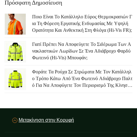
Πρόσφατη Δημοσίευση
Ποιο Είναι Το Κατάλληλο Εύρος Θερμοκρασιών Γ
Ια Τη Φόρεση Εργατικής Ενδυμασίας Με Υψηλή
Ορατότητα Και Ανθεκτική Στη Φλόγα (Hi-Vis FR);
Γιατί Πρέπει Να Αποφεύγετε Το Σιδέρωμα Των Α
Νακλαστικών Λωρίδων Σε Ένα Αδιάβροχο Φαρδύ
Φωτεινό (Hi-Vis) Μπουφάν;
Φοράτε Τα Ρούχα Σε Στρώματα Με Τον Κατάλληλ
Ο Τρόπο Κάτω Από Ένα Φωτεινό Αδιάβροχο Παλτ
Ό Για Να Αποφύγετε Τον Περιορισμό Της Κίνηση
Σ.
Μετακίνηση στην Κορυφή