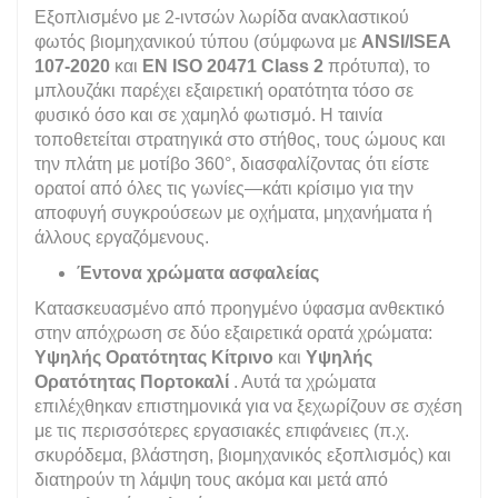
Εξοπλισμένο με 2-ιντσών λωρίδα ανακλαστικού
φωτός βιομηχανικού τύπου (σύμφωνα με
ANSI/ISEA
107-2020
και
EN ISO 20471 Class 2
πρότυπα), το
μπλουζάκι παρέχει εξαιρετική ορατότητα τόσο σε
φυσικό όσο και σε χαμηλό φωτισμό. Η ταινία
τοποθετείται στρατηγικά στο στήθος, τους ώμους και
την πλάτη με μοτίβο 360°, διασφαλίζοντας ότι είστε
ορατοί από όλες τις γωνίες—κάτι κρίσιμο για την
αποφυγή συγκρούσεων με οχήματα, μηχανήματα ή
άλλους εργαζόμενους.
Έντονα χρώματα ασφαλείας
Κατασκευασμένο από προηγμένο ύφασμα ανθεκτικό
στην απόχρωση σε δύο εξαιρετικά ορατά χρώματα:
Υψηλής Ορατότητας Κίτρινο
και
Υψηλής
Ορατότητας Πορτοκαλί
. Αυτά τα χρώματα
επιλέχθηκαν επιστημονικά για να ξεχωρίζουν σε σχέση
με τις περισσότερες εργασιακές επιφάνειες (π.χ.
σκυρόδεμα, βλάστηση, βιομηχανικός εξοπλισμός) και
διατηρούν τη λάμψη τους ακόμα και μετά από