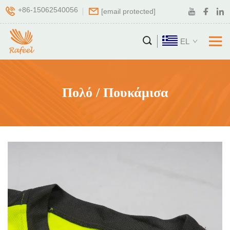
+86-15062540056
[email protected]
EL
Πολό / Πουκάμισα