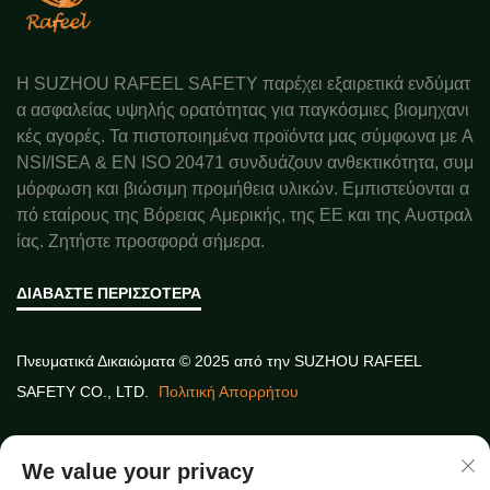
Η SUZHOU RAFEEL SAFETY παρέχει εξαιρετικά ενδύματ
α ασφαλείας υψηλής ορατότητας για παγκόσμιες βιομηχανι
κές αγορές. Τα πιστοποιημένα προϊόντα μας σύμφωνα με A
NSI/ISEA & EN ISO 20471 συνδυάζουν ανθεκτικότητα, συμ
μόρφωση και βιώσιμη προμήθεια υλικών. Εμπιστεύονται α
πό εταίρους της Βόρειας Αμερικής, της ΕΕ και της Αυστραλ
ίας. Ζητήστε προσφορά σήμερα.
ΔΙΑΒΆΣΤΕ ΠΕΡΙΣΣΌΤΕΡΑ
Πνευματικά Δικαιώματα © 2025 από την SUZHOU RAFEEL
SAFETY CO., LTD.
Πολιτική Απορρήτου
Γρήγοροι σύνδεσμοι
We value your privacy