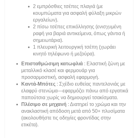
2 εμπρόσθιες τσέπες πλαγιά (με
κουμπώματα για ασφαλή φύλαξη μικρών
εργαλείων).
2 πίσω τσέπες επικόλλησης (ενισχυμένη
ραφή για βαριά αντικείμενα, όπως γάντια ή
σημειωτάρια).
1 πλευρική λειτουργική τσέπη (χωράει
κινητό τηλέφωνο ή μεζούρα).
Επισταθμώσιμη κατωφλιά
: Ελαστική ζώνη με
μεταλλικό κλασέ και φερμουάρ για
προσαρμοστική, ασφαλή εφαρμογή.
Καντά-Μπότες
: Σχέδιο ευθείας παντελονιάς με
ελαφρύ στενώμα—εφαρμόζει πάνω από εργατικά
παπούτσια χωρίς να δημιουργεί τσακίσματα.
Πλέσιμο σε μηχανή
: Διατηρεί το χρώμα και την
ανακλαστική απόδοση μετά από 50+ πλυσίματα
(ακολουθήστε τις οδηγίες φροντίδας στην
ετικέτα).