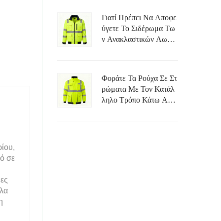
Υψηλή Ορατότητα Και
Ανθεκτική Στη Φλόγα
Γιατί Πρέπει Να Αποφε
(Hi-Vis FR);
Ύγετε Το Σιδέρωμα Τω
Ν Ανακλαστικών Λωρίδ
Ων Σε Ένα Αδιάβροχο
Φαρδύ Φωτεινό (Hi-Vi
S) Μπουφάν;
Φοράτε Τα Ρούχα Σε Στ
Ρώματα Με Τον Κατάλ
Ληλο Τρόπο Κάτω Από
Ένα Φωτεινό Αδιάβροχ
Ο Παλτό Για Να Αποφύ
Γετε Τον Περιορισμό Τ
Ης Κίνησης.
ρίου,
ό σε
ιες
ολα
η