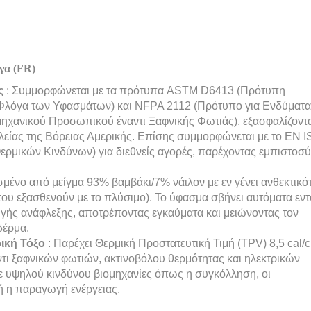
γα (FR)
ως
: Συμμορφώνεται με τα πρότυπα ASTM D6413 (Πρότυπη
 Φλόγα των Υφασμάτων) και NFPA 2112 (Πρότυπο για Ενδύματα
μηχανικού Προσωπικού έναντι Ξαφνικής Φωτιάς), εξασφαλίζοντ
ίας της Βόρειας Αμερικής. Επίσης συμμορφώνεται με το EN 
ερμικών Κινδύνων) για διεθνείς αγορές, παρέχοντας εμπιστοσ
μένο από μείγμα 93% βαμβάκι/7% νάιλον με εν γένει ανθεκτικό
που εξασθενούν με το πλύσιμο). Το ύφασμα σβήνει αυτόματα εντ
γής ανάφλεξης, αποτρέποντας εγκαύματα και μειώνοντας τον
δέρμα.
ρική Τόξο
: Παρέχει Θερμική Προστατευτική Τιμή (TPV) 8,5 cal/c
τι ξαφνικών φωτιών, ακτινοβόλου θερμότητας και ηλεκτρικών
ε υψηλού κινδύνου βιομηχανίες όπως η συγκόλληση, οι
ή η παραγωγή ενέργειας.