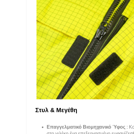
Στυλ & Μεγέθη
Επαγγελματικό Βιομηχανικό Ύφος
: Κ
στο γιλέκο ένα επεξεργασμένο εμφανίζεσθ