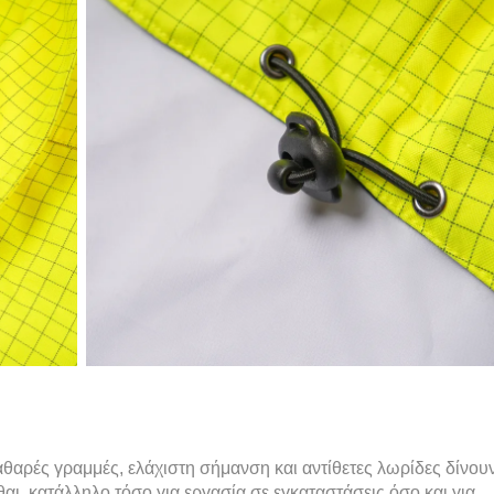
αθαρές γραμμές, ελάχιστη σήμανση και αντίθετες λωρίδες δίνου
αι, κατάλληλο τόσο για εργασία σε εγκαταστάσεις όσο και για