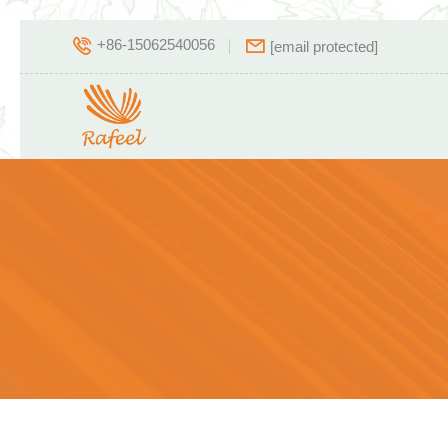
+86-15062540056
[email protected]