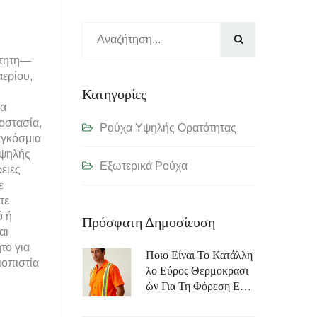

ίτητη—
αερίου,
Κατηγορίες
μα
οστασία,
Ρούχα Υψηλής Ορατότητας
αγκόσμια
υψηλής
Εξωτερικά Ρούχα
ειες
ε
τε
ό ή
Πρόσφατη Δημοσίευση
αι
το για
Ποιο Είναι Το Κατάλλη
ιοπιστία
Λο Εύρος Θερμοκρασι
Ών Για Τη Φόρεση Εργ
Ατικής Ενδυμασίας Με