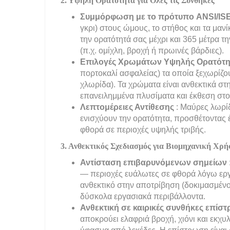
2. Υψηλή Ορατότητα για Όλες τις Συνθήκες
Συμμόρφωση με το πρότυπο ANSI/IS
γκρι) στους ώμους, το στήθος και τα μα
την ορατότητά σας μέχρι και 365 μέτρα τ
(π.χ. ομίχλη, βροχή ή πρωινές βάρδιες).
Επιλογές Χρωμάτων Υψηλής Ορατότ
πορτοκαλί ασφαλείας) τα οποία ξεχωρίζο
χλωρίδα). Τα χρώματα είναι ανθεκτικά σ
επανειλημμένα πλυσίματα και έκθεση στο
Λεπτομέρειες Αντίθεσης
: Μαύρες λωρίδ
ενισχύουν την ορατότητα, προσθέτοντας 
φθορά σε περιοχές υψηλής τριβής.
3. Ανθεκτικός Σχεδιασμός για Βιομηχανική Χρή
Αντίσταση επιβαρυνόμενων σημείων
— περιοχές ευάλωτες σε φθορά λόγω εργα
ανθεκτικό στην αποτρίβηση (δοκιμασμένο
δύσκολα εργασιακά περιβάλλοντα.
Ανθεκτική σε καιρικές συνθήκες επί
αποκρούει ελαφριά βροχή, χιόνι και εκχυ