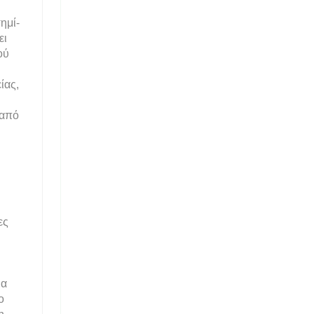
ημί-
ει
ού
ίας,
 από
ες
μα
ο