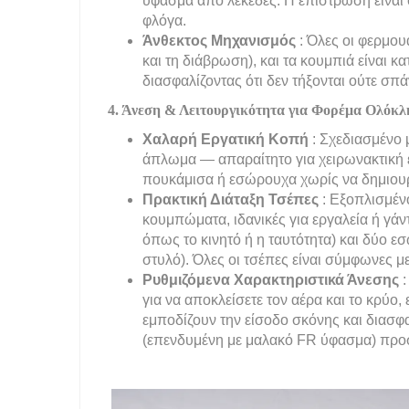
ύφασμα από λεκέδες. Η επίστρωση είναι σ
φλόγα.
Άνθεκτος Μηχανισμός
: Όλες οι φερμο
και τη διάβρωση), και τα κουμπιά είναι
διασφαλίζοντας ότι δεν τήξονται ούτε σπ
4. Άνεση & Λειτουργικότητα για Φορέμα Ολόκλ
Χαλαρή Εργατική Κοπή
: Σχεδιασμένο 
άπλωμα — απαραίτητο για χειρωνακτική 
πουκάμισα ή εσώρουχα χωρίς να δημιουρ
Πρακτική Διάταξη Τσέπες
: Εξοπλισμέν
κουμπώματα, ιδανικές για εργαλεία ή γάντ
όπως το κινητό ή η ταυτότητα) και δύο ε
στυλό). Όλες οι τσέπες είναι σύμφωνες 
Ρυθμιζόμενα Χαρακτηριστικά Άνεσης
για να αποκλείσετε τον αέρα και το κρύο
εμποδίζουν την είσοδο σκόνης και διασφ
(επενδυμένη με μαλακό FR ύφασμα) προστ