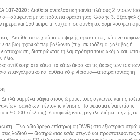
EA 107-2020
: Διαθέτει ανακλαστική ταινία πλάτους 2 ιντσών (ασ
νίκια—σύμφωνα με τα πρότυπα ορατότητας Κλάσης 3. Εξασφαλίζ
ην ημέρα και 150 μέτρα τη νύχτα ή σε συνθήκες χαμηλού φωτισμ
ητας
: Διατίθεται σε χρώματα υψηλής ορατότητας (κίτρινο ασφαλε
υν σε βιομηχανικά περιβάλλοντα (π.χ. σκυρόδεμα, χάλυβας ή
την απόχρωση, διατηρώντας τη λαμπρότητά τους ακόμα και μετά
ν ήλιο.
ες αντίθεσης στα κάψα, το κάτω άκρο και τις άκρες των τσέπων
ένα επαγγελματικό και ανθεκτικό φινίρισμα—αποτρέποντας τη
ση
: Διπλά ραμμένα ράφια στους ώμους, τους αγκώνες και τις τσέπ
λείων, σακιδίων ή έντονης κίνησης. Το ύφασμα είναι επίσης
 για 50.000 κύκλους), διασφαλίζοντας μεγάλη διάρκεια ζωής σε
στρωση
: Ένα αδιάβροχο επίστρωμα (DWR) στο εξωτερικό στρώ
λίσεις λαδιού — διατηρώντας εσάς στεγνό και προστατεύοντας τ