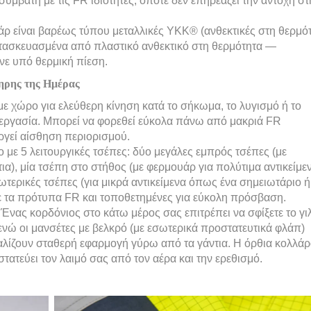
υμβατή με τις FR ιδιότητες, οπότε δεν επηρεάζει την αντοχή στ
υάρ είναι βαρέως τύπου μεταλλικές YKK® (ανθεκτικές στη θερμό
 κατασκευασμένα από πλαστικό ανθεκτικό στη θερμότητα —
άνε υπό θερμική πίεση.
ηρης της Ημέρας
με χώρο για ελεύθερη κίνηση κατά το σήκωμα, το λυγισμό ή το
εργασία. Μπορεί να φορεθεί εύκολα πάνω από μακριά FR
γεί αίσθηση περιορισμού.
ο με 5 λειτουργικές τσέπες: δύο μεγάλες εμπρός τσέπες (με
ια), μία τσέπη στο στήθος (με φερμουάρ για πολύτιμα αντικείμε
σωτερικές τσέπες (για μικρά αντικείμενα όπως ένα σημειωτάριο ή
με τα πρότυπα FR και τοποθετημένες για εύκολη πρόσβαση.
: Ένας κορδόνιος στο κάτω μέρος σας επιτρέπει να σφίξετε το γι
, ενώ οι μανσέτες με βελκρό (με εσωτερικά προστατευτικά φλάπ)
αλίζουν σταθερή εφαρμογή γύρω από τα γάντια. Η όρθια κολλά
ατεύει τον λαιμό σας από τον αέρα και την ερεθισμό.