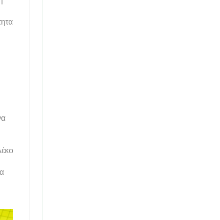
η
τητα
να
λέκο
ρα