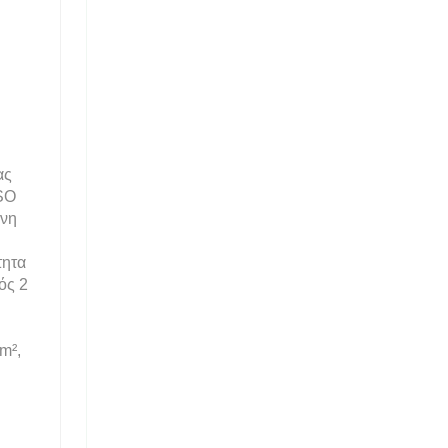
ας
ISO
ύνη
τητα
ός 2
m²,