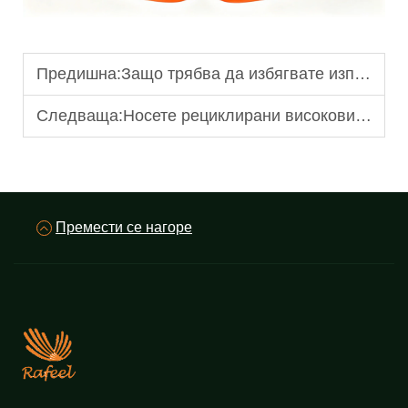
Предишна:
Защо трябва да избягвате използването на белина при почистване на високовидими огнеустойчиви работни дрехи?
Следваща:
Носете рециклирани високовидими предпазни жилетки върху външните слоеве, за да осигурите видимост.
Премести се нагоре