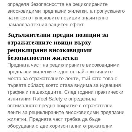
определя безопасността на рециклираните
високовидими предпазни жилетки, а пропускането
на някоя от ключовите позиции значително
намалява техния защитен ефект.
Задължителни предни позиции за
отражателните ивици върху
рециклирани високовидими
безопасностни жилетки
Предната част на рециклираните високовидими
предпазни жилетки е едно от най-критичните
места за отражателните ленти, тъй като това е
първата област, която става видима за идващия
трафик и пешеходците. След години практически
изпитания Rafeel Safety е определила
оптималното предно покритие с отражателни
ленти за рециклираните високовидими предпазни
жилетки. Предната част трябва да бъде
оборудвана с две хоризонтални отражателни