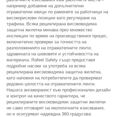
например добавяне на допълнителни
отражателни ивици по раменете за работници на
високорискови позиции като регулиране на
трафика. Всяка рециклирана високовидима
защитна жилетка минава през множество
инспекции по време на производствения процес,
включително проверки за точността на
разположението на отражателните ленти,
здравината на шевовете и устойчивостта на
материала. Rafeel Safety също предоставя
подробни насоки за употреба за всяка
рециклирана високовидима защитна жилетка,
като напомня на потребителите да проверяват
редовно цялостта на отражателните ленти.
Нашата ангажираност към професионален дизайн
и контрол на качеството гарантира, че
рециклираните високовидими защитни жилетки
не само отговарят на екологичните изисквания,
но и осигуряват надеждна 360-градусова