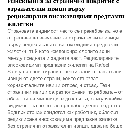
Изисквания за странично покритие с
отражателни ивици върху
рециклирани високовидими предпазни
жилетки
Страновата видимост често се пренебрегва, но е
от решаващо значение за отражателните ивици
върху рециклираните високовидими предпазни
жилетки, тъй като компенсира слепите зони
между предната и задната част. Рециклираните
високовидими предпазни жилетки на Rafeel
Safety са проектирани с вертикални отражателни
ивици от двете страни, които свързват
хоризонталните ивици отпред и отзад. Тези
странични ивици са разположени по ребрата – от
областта на мишниците до кръста, осигурявайки
видимост на носителя при наблюдение под ъгъл.
Веднъж станах свидетел как работник, облякъл
рециклирана високовидима предпазна жилетка
без странични отражателни ивици, едва не беше