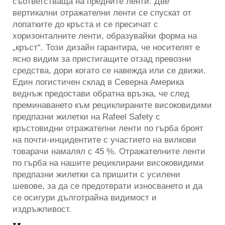
съответстваща на предните ленти. Две
вертикални отражателни ленти се спускат от
лопатките до кръста и се пресичат с
хоризонталните ленти, образувайки форма на
„кръст“. Този дизайн гарантира, че носителят е
ясно видим за пристигащите отзад превозни
средства, дори когато се навежда или се движи.
Един логистичен склад в Северна Америка
веднъж предостави обратна връзка, че след
преминаването към рециклираните високовидими
предпазни жилетки на Rafeel Safety с
кръстовидни отражателни ленти по гърба броят
на почти-инцидентите с участието на вилкови
товарачи намалял с 45 %. Отражателните ленти
по гърба на нашите рециклирани високовидими
предпазни жилетки са пришити с усилени
шевове, за да се предотврати износването и да
се осигури дълготрайна видимост и
издръжливост.