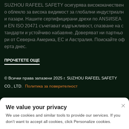
SUZHOU RAFEEL SAFETY осигурява висококачествен
о облекло за висока видимост за глобални индустриалн
и пазари. Нашите сертифицирани дрехи по ANSI/ISEA
и EN ISO 20471 съчетават издръжливост, спазване на с
тандарти и устойчиво набавяне. Доверяват ни партньо
ри от Северна Америка, ЕС и Австралия. Поискайте оф
ерта днес.
ПРОЧЕТЕТЕ ОЩЕ
© Всички права запазени 2025 г. SUZHOU RAFEEL SAFETY
CO., LTD.
Политика за поверителност
Бързи връзки
We value your privacy
We use cookies and similar tools to provide our services. If you
don't want to accept all cookies, click Personalize cookies.
Най-нови статии