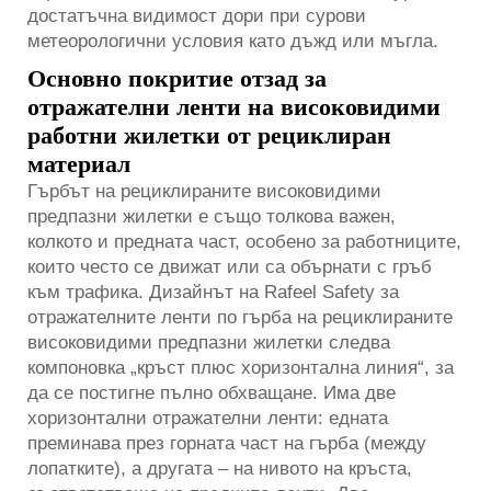
достатъчна видимост дори при сурови
метеорологични условия като дъжд или мъгла.
Основно покритие отзад за
отражателни ленти на високовидими
работни жилетки от рециклиран
материал
Гърбът на рециклираните високовидими
предпазни жилетки е също толкова важен,
колкото и предната част, особено за работниците,
които често се движат или са обърнати с гръб
към трафика. Дизайнът на Rafeel Safety за
отражателните ленти по гърба на рециклираните
високовидими предпазни жилетки следва
компоновка „кръст плюс хоризонтална линия“, за
да се постигне пълно обхващане. Има две
хоризонтални отражателни ленти: едната
преминава през горната част на гърба (между
лопатките), а другата – на нивото на кръста,