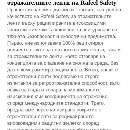
отражателните ленти на Rafeel Safety
Профессионалният дизайн и строгият контрол на
качеството на Rafeel Safety за отражателните
ленти върху рециклираните високовидими
защитни жилетки са ключови за осигуряване на
тяхната безопасност и екологични предимства.
Първо, ние използваме 100% рециклиран
полиестер както за платното на жилетката, така и
за отражателните ленти, което отговаря на
концепцията за опазване на околната среда, без
да се компрометира видимостта. Второ, нашите
отражателни ленти подлагаме на строги
изпитания за ретроотражателна способност, като
всяка партида отговаря на минималните
изисквания към коефициента на отражение
според международните стандарти. Трето,
предлагаме персонализирано покритие с
отражателни ленти за рециклираните
високовидими защитни жилетки според
различните изисквания към работните места –