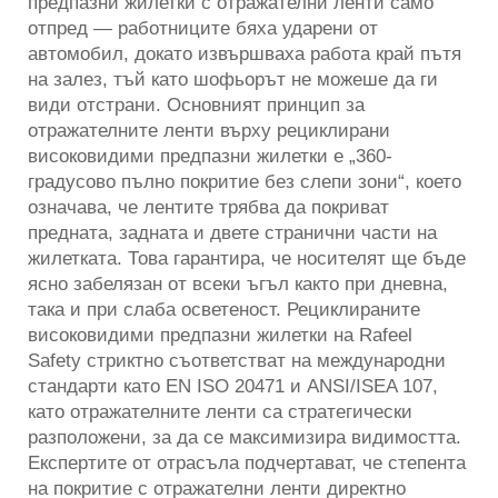
предпазни жилетки с отражателни ленти само
отпред — работниците бяха ударени от
автомобил, докато извършваха работа край пътя
на залез, тъй като шофьорът не можеше да ги
види отстрани. Основният принцип за
отражателните ленти върху рециклирани
високовидими предпазни жилетки е „360-
градусово пълно покритие без слепи зони“, което
означава, че лентите трябва да покриват
предната, задната и двете странични части на
жилетката. Това гарантира, че носителят ще бъде
ясно забелязан от всеки ъгъл както при дневна,
така и при слаба осветеност. Рециклираните
високовидими предпазни жилетки на Rafeel
Safety стриктно съответстват на международни
стандарти като EN ISO 20471 и ANSI/ISEA 107,
като отражателните ленти са стратегически
разположени, за да се максимизира видимостта.
Експертите от отрасъла подчертават, че степента
на покритие с отражателни ленти директно