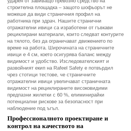
ударен от завиващо превозно средство на
строителна площадка – защото шофьорът не
можеше да види страничния профил на
работника при здрач. Нашите странични
отражателни ивици са изработени от гъвкави
рециклирани материали, които следват контурите
на тялото, без да ограничават движението по
време на работа. Широчината на страничните
ивици е 4 см, което осигурява баланс между
видимост и удобство. Изследователският и
развойният екип на Rafeel Safety е потвърдил
чрез стотици тестове, че страничните
отражателни ивици увеличават страничната
видимост на рециклираните високовидими
предпазни жилетки с 60 %, елиминирайки
потенциални рискове за безопасност при
наблюдение под ъгъл.
Профессионалното проектиране и
контрол на качеството на