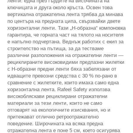
ленти: една през гърдите на височината на
ключицата и друга около кръста. Освен това
вертикална отражателна лента трябва да минава
по центъра на предната ципа, свързвайки двете
хоризонтални ленти. Тази „H-образна“ компоновка
гарантира, че горната част на тялото на носителя
е напълно подчертана. Веднъж работих с екип за
строителство на пътища, за да тестваме
различни разположения на отражателни ленти —
рециклираните високовидими предпазни жилетки
с H-образни предни ленти бяха забелязани от
идващите превозни средства с 30 % по-рано в
сравнение с жилетките, които имаха само една
хоризонтална лента. Rafeel Safety използва
високобляскави рециклирани отражателни
материали за тези ленти, които не само
отговарят на екологичните изисквания, но и
притежават отлично ретроотражателно
поведение. Широчината на всяка предна
отражателна лента е поне 5 см, което осигурява