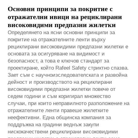
Основни принципи за покритие с
отражателни ивици на рециклирани
високовидими предпазни жилетки
Определянето на ясни основни принципи за
покритие на отражателните ленти върху
рециклирани високовидими предпазни жилетки е
основата за осигуряване на видимост и
безопасност, а това е ключов стандарт за
проектиране, който Rafeel Safety стриктно спазва.
Зает съм с научноизследователската и развойна
дейност и производството на рециклирани
високовидими предпазни жилетки повече от
седем години и съм коригирал множество
случаи, при които неправилното разположение на
отражателните ленти правеше жилетките
неефективни. Една общинска компания за
поддръжка на градини веднъж закупи
нискокачествени рециклирани високовидими