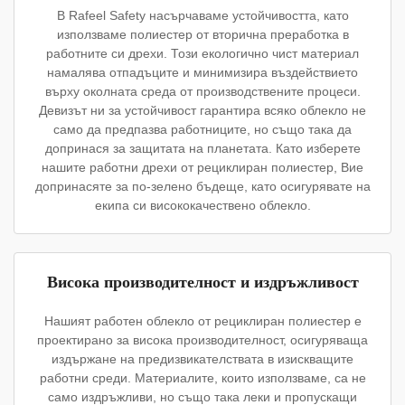
В Rafeel Safety насърчаваме устойчивостта, като
използваме полиестер от вторична преработка в
работните си дрехи. Този екологично чист материал
намалява отпадъците и минимизира въздействието
върху околната среда от производствените процеси.
Девизът ни за устойчивост гарантира всяко облекло не
само да предпазва работниците, но също така да
допринася за защитата на планетата. Като изберете
нашите работни дрехи от рециклиран полиестер, Вие
допринасяте за по-зелено бъдеще, като осигурявате на
екипа си висококачествено облекло.
Висока производителност и издръжливост
Нашият работен облекло от рециклиран полиестер е
проектирано за висока производителност, осигуряваща
издържане на предизвикателствата в изискващите
работни среди. Материалите, които използваме, са не
само издръжливи, но също така леки и пропускащи