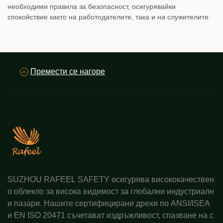
необходими правила за безопасност, осигурявайки
спокойствие както на работодателите, така и на служителите.
Премести се нагоре
SUZHOU RAFEEL SAFETY осигурява висококачествен
о облекло за висока видимост за глобални индустриалн
и пазари. Нашите сертифицирани дрехи по ANSI/ISEA
и EN ISO 20471 съчетават издръжливост, спазване на с