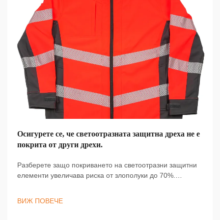
Осигурете се, че светоотразната защитна дреха не е
покрита от други дрехи.
Разберете защо покриването на светоотразни защитни
елементи увеличава риска от злополуки до 70%.
Научете как правилното слагане на пластове и
подходящият фасон гарантират видимост при слаба
ВИЖ ПОВЕЧЕ
осветеност. Останете в безопасност — оставяйте
лентите открити.