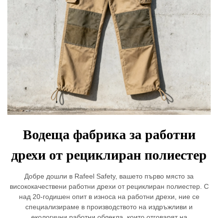
Водеща фабрика за работни
дрехи от рециклиран полиестер
Добре дошли в Rafeel Safety, вашето първо място за
висококачествени работни дрехи от рециклиран полиестер. С
над 20-годишен опит в износа на работни дрехи, ние се
специализираме в производството на издръжливи и
екологични работни облекла, които отговарят на