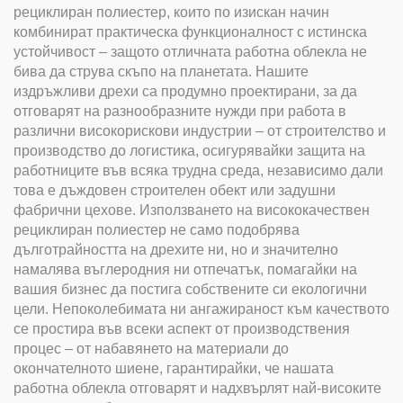
рециклиран полиестер, които по изискан начин
комбинират практическа функционалност с истинска
устойчивост – защото отличната работна облекла не
бива да струва скъпо на планетата. Нашите
издръжливи дрехи са продумно проектирани, за да
отговарят на разнообразните нужди при работа в
различни високорискови индустрии – от строителство и
производство до логистика, осигурявайки защита на
работниците във всяка трудна среда, независимо дали
това е дъждовен строителен обект или задушни
фабрични цехове. Използването на висококачествен
рециклиран полиестер не само подобрява
дълготрайността на дрехите ни, но и значително
намалява въглеродния ни отпечатък, помагайки на
вашия бизнес да постига собствените си екологични
цели. Непоколебимата ни ангажираност към качеството
се простира във всеки аспект от производствения
процес – от набавянето на материали до
окончателното шиене, гарантирайки, че нашата
работна облекла отговарят и надхвърлят най-високите