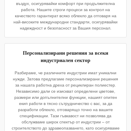
въздух, осигурявайки комфорт при продължителна
работа. Нашите строги процеси за контрол на
качеството гарантират всяко облекло да отговаря на
най-високите международни стандарти, осигурявайки
надеждност и безопасност за Вашия персонал.
Персонализирани решения за всеки
индустриален сектор
Разбираме, че различните индустрии имат уникални
нужди. Затова предлагаме персонализирани решения
за нашата работна дреха от рециклиран полиестер.
Независимо дали се изискват определени цветове,
размери или допълнителни функции, нашият опитен
екип работи в тясно сътрудничество с вас, за да
разработи облекло, отговарящо точно на вашите
спецификации. Тази гъвкавост ни позволява да
обслужваме широк спектър от индустрии – от
строителството до здравеопазването, като осигуряваме