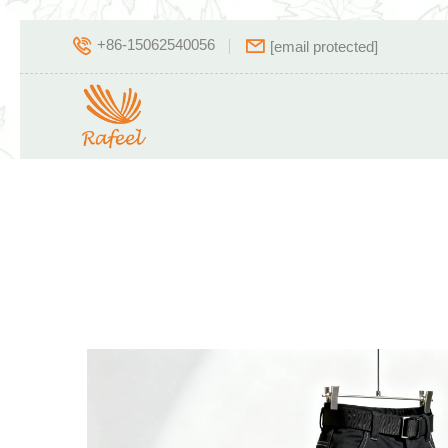
+86-15062540056
[email protected]