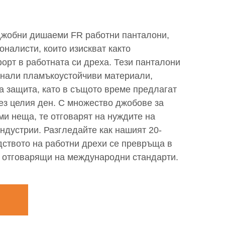
джобни дишаеми FR работни панталони,
налисти, които изискват както
форт в работната си дреха. Тези панталони
днали пламъкоустойчиви материали,
 защита, като в същото време предлагат
ез целия ден. С множество джобове за
ми неща, те отговарят на нуждите на
ндустрии. Разгледайте как нашият 20-
дството на работни дрехи се превръща в
 отговарящи на международни стандарти.