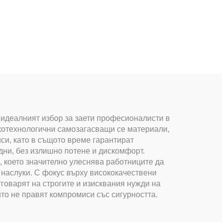
идеалният избор за заети професионалисти в
окотехнологични самозагасващи се материали,
си, като в същото време гарантират
дни, без излишно потене и дискомфорт.
 което значително улеснява работниците да
 наслуки. С фокус върху висококачествени
говарят на строгите и изисквания нужди на
то не правят компромиси със сигурността.