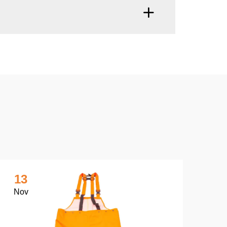
13
1
Nov
No