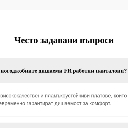
Често задавани въпроси
многоджобните дишаеми FR работни панталони?
 висококачествени пламъкоустойчиви платове, които
евременно гарантират дишаемост за комфорт.