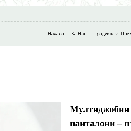
Начало
За Нас
Продукти
При
Мултиджобни 
панталони – п