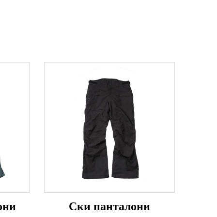
они
Ски панталони