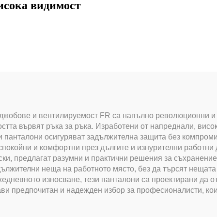
исока видимост
джобове и вентилируемост FR са напълно революционни и 
остта вървят ръка за ръка. Изработени от напреднали, вис
зи панталони осигуряват задължителна защита без компроми
спокойни и комфортни през дългите и изнурителни работни 
ки, предлагат разумни и практични решения за съхранение,
дължителни неща на работното място, без да търсят нещата
едневното износване, тези панталони са проектирани да от
ави предпочитан и надежден избор за професионалисти, кои