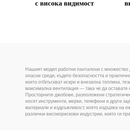
с висока видимост
в
Нашият модел работни панталони с множество 
опасни среди, където безопасността и практичн
които отблъскват искри и внезапна топлина, те
максимална вентилация — така че да оставате 
Просторните джобове, разположени стратегичес
носят инструменти, мерки, телефони и други за
материали и издръжливост, която издържа на еж
различни високорискови индустрии, което ги пр