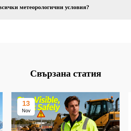
 всички метеорологични условия?
Свързана статия
13
Nov