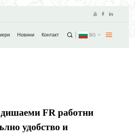
мери
Новини
Контакт
BG
дишаеми FR работни
ълно удобство и