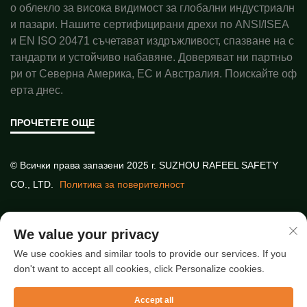
о облекло за висока видимост за глобални индустриалн
и пазари. Нашите сертифицирани дрехи по ANSI/ISEA
и EN ISO 20471 съчетават издръжливост, спазване на с
тандарти и устойчиво набавяне. Доверяват ни партньо
ри от Северна Америка, ЕС и Австралия. Поискайте оф
ерта днес.
ПРОЧЕТЕТЕ ОЩЕ
© Всички права запазени 2025 г. SUZHOU RAFEEL SAFETY
CO., LTD.
Политика за поверителност
Бързи връзки
We value your privacy
We use cookies and similar tools to provide our services. If you
don't want to accept all cookies, click Personalize cookies.
Най-нови статии
Accept all