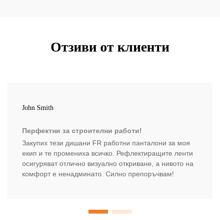
Отзиви от клиенти
John Smith
Перфектни за строителни работи!
Закупих тези дишани FR работни панталони за моя
екип и те промениха всичко. Рефлектиращите ленти
осигуряват отлично визуално откриване, а нивото на
комфорт е ненадминато. Силно препоръчвам!