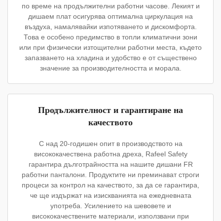
по време на продължителни работни часове. Лекият и
дишаем плат осигурява оптимална циркулация на
въздуха, намалявайки изпотяването и дискомфорта.
Това е особено предимство в топли климатични зони
или при физически изтощителни работни места, където
запазването на хладина и удобство е от съществено
значение за производителността и морала.
Продължителност и гарантиране на
качеството
С над 20-годишен опит в производството на
висококачествена работна дреха, Rafeel Safety
гарантира дълготрайността на нашите дишани FR
работни панталони. Продуктите ни преминават строги
процеси за контрол на качеството, за да се гарантира,
че ще издържат на изискванията на ежедневната
употреба. Усилението на шевовете и
висококачествените материали, използвани при