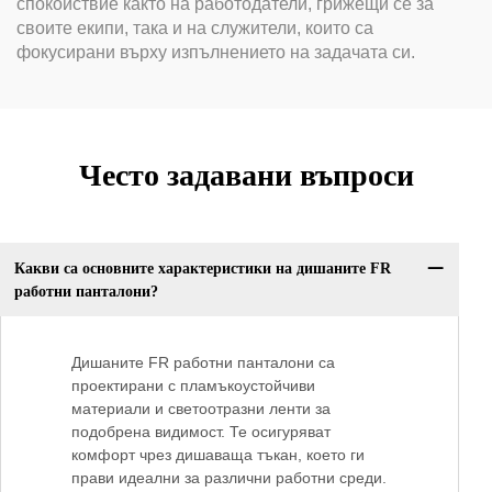
спокойствие както на работодатели, грижещи се за
своите екипи, така и на служители, които са
фокусирани върху изпълнението на задачата си.
Често задавани въпроси
Какви са основните характеристики на дишаните FR
работни панталони?
Дишаните FR работни панталони са
проектирани с пламъкоустойчиви
материали и светоотразни ленти за
подобрена видимост. Те осигуряват
комфорт чрез дишаваща тъкан, което ги
прави идеални за различни работни среди.