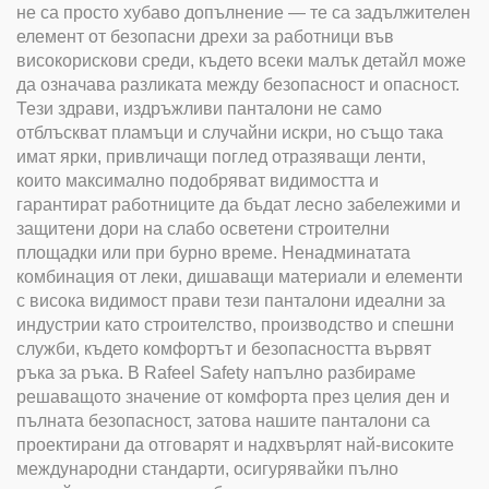
не са просто хубаво допълнение — те са задължителен
елемент от безопасни дрехи за работници във
високорискови среди, където всеки малък детайл може
да означава разликата между безопасност и опасност.
Тези здрави, издръжливи панталони не само
отблъскват пламъци и случайни искри, но също така
имат ярки, привличащи поглед отразяващи ленти,
които максимално подобряват видимостта и
гарантират работниците да бъдат лесно забележими и
защитени дори на слабо осветени строителни
площадки или при бурно време. Ненадминатата
комбинация от леки, дишаващи материали и елементи
с висока видимост прави тези панталони идеални за
индустрии като строителство, производство и спешни
служби, където комфортът и безопасността вървят
ръка за ръка. В Rafeel Safety напълно разбираме
решаващото значение от комфорта през целия ден и
пълната безопасност, затова нашите панталони са
проектирани да отговарят и надхвърлят най-високите
международни стандарти, осигурявайки пълно