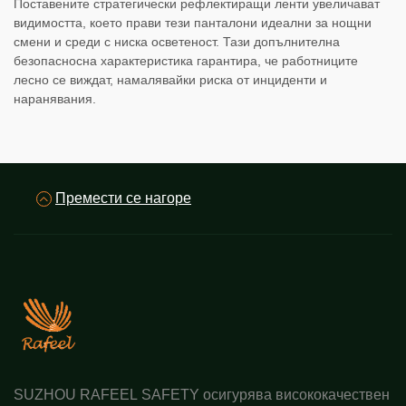
Поставените стратегически рефлектиращи ленти увеличават
видимостта, което прави тези панталони идеални за нощни
смени и среди с ниска осветеност. Тази допълнителна
безопасносна характеристика гарантира, че работниците
лесно се виждат, намалявайки риска от инциденти и
наранявания.
Премести се нагоре
SUZHOU RAFEEL SAFETY осигурява висококачествен