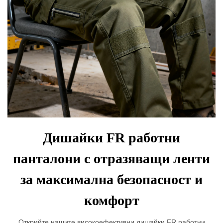
Дишайки FR работни
панталони с отразяващи ленти
за максимална безопасност и
комфорт
Открийте нашите високоефективни дишайки FR работни