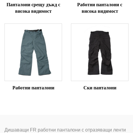
Панталони срещу дъжд с
Работни панталони с
висока видимост
висока видимост
Работни панталони
Ски панталони
Дишаващи FR работни панталони с отразяващи ленти