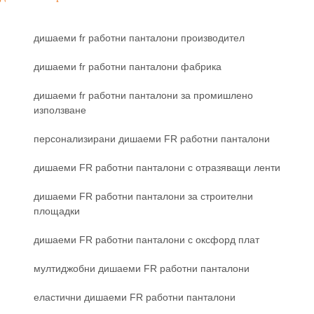
дишаеми fr работни панталони производител
дишаеми fr работни панталони фабрика
дишаеми fr работни панталони за промишлено
използване
персонализирани дишаеми FR работни панталони
дишаеми FR работни панталони с отразяващи ленти
дишаеми FR работни панталони за строителни
площадки
дишаеми FR работни панталони с оксфорд плат
мултиджобни дишаеми FR работни панталони
еластични дишаеми FR работни панталони