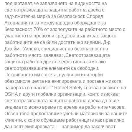
подчертават, че запазването на видимостта на
светоотразяващата защитна работна дреха е
задължителна мярка за безопасност. Според
Асоциацията за международно оборудване за
безопасност, 70% от злополуките на работното място с
участието на превозни средства възникват, защото
работниците не са били достатъчно видими. Д-р
Джеймс Уилсън, специалист по безопасност на
работното място, заявява: „Светоотразяващата
защитна работна дреха е ефективна само ако
светоотразяващите елементи са свободни.
Покриването им с якета, пуловери или торби
обезсмисля целта на екипировката и поставя живота
на хората в опасност.“ Rafeel Safety спазва насоките на
OSHA и други глобални организации, които изискват
светоотразяващата защитна работна дреха да бъде
видима по всяко време по време на работните часове.
Освен това предоставяме учебни материали за нашите
клиенти, с които обучаваме работниците как правилно
да носят екипировката — например да закопчават