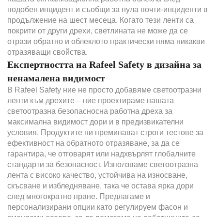
подобен инцидент и съобщи за нула почти-инциденти в
продължение на шест месеца. Когато тези ленти са
покрити от други дрехи, светлината не може да се
отрази обратно и облеклото практически няма никакви
отразяващи свойства.
Експертността на Rafeel Safety в дизайна за
ненамалена видимост
В Rafeel Safety ние не просто добавяме светоотразни
ленти към дрехите – ние проектираме нашата
светоотразна безопасносна работна дреха за
максимална видимост дори и в предизвикателни
условия. Продуктите ни преминават строги тестове за
ефективност на обратното отразяване, за да се
гарантира, че отговарят или надхвърлят глобалните
стандарти за безопасност. Използваме светоотразна
лента с високо качество, устойчива на износване,
скъсване и избледняване, така че остава ярка дори
след многократно пране. Предлагаме и
персонализирани опции като регулируем фасон и