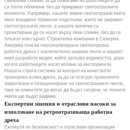
сменяеми слоеве, за да помагаме на работниците да
са топло облечени, без да прикриват светоотразните
елементи. Например, нашите зимни светоотразни якета
имат вградени термични подплънки, които не закриват
светоотразните ленти, а нашите жилетки са
проектирани да се носят върху леки слоеве, без да се
плъзгат или гърчат. Строителна компания в Северна
Америка поиска персонализирана светоотразна
работна дреха с изключително широки ленти и нашият
екип разработи модел, който запазва видимостта, дори
когато работниците носят колани за инструменти.
Нашата строга система за контрол на качеството
проверява всяка дреха, за да се осигури правилното
закрепване и позициониране на светоотразните ленти,
така че клиентите да могат да бъдат сигурни, че техните
екипи ще бъдат видими.
Експертни мнения и отраслови насоки за
използване на ретроотразяваща работна
дреха
Експерти по безопасност и отраслови организации