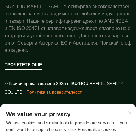
SUZHOU RAFEEL SAFETY осигурява висококачествен
о облекло за висока видимост за глобални индустриалн
и пазари. Нашите сертифицирани дрехи по ANSI/ISEA
и EN ISO 20471 съчетават издръжливост, спазване на с
тандарти и устойчиво набавяне. Доверяват ни партньо
ри от Северна Америка, ЕС и Австралия. Поискайте оф
ерта днес.
ПРОЧЕТЕТЕ ОЩЕ
© Всички права запазени 2025 г. SUZHOU RAFEEL SAFETY
CO., LTD.
Политика за поверителност
Бързи връзки
We value your privacy
We use cookies and similar tools to provide our services. If you
don't want to accept all cookies, click Personalize cookies.
Най-нови статии