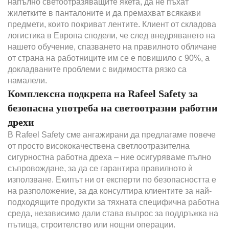
напълно светоотразяващите якета, да не пъхат
жилетките в панталоните и да премахват всякакви
предмети, които покриват лентите. Клиент от складова
логистика в Европа сподели, че след внедряването на
нашето обучение, спазването на правилното обличане
от страна на работниците им се е повишило с 90%, а
докладваните проблеми с видимостта рязко са
намалели.
Комплексна подкрепа на Rafeel Safety за
безопасна употреба на светоотразни работни
дрехи
В Rafeel Safety сме ангажирани да предлагаме повече
от просто висококачествена светлоотразителна
сигурностна работна дреха – ние осигуряваме пълно
съпровождане, за да се гарантира правилното ѝ
използване. Екипът ни от експерти по безопасността е
на разположение, за да консултира клиентите за най-
подходящите продукти за тяхната специфична работна
среда, независимо дали става въпрос за поддръжка на
пътища, строителство или нощни операции.