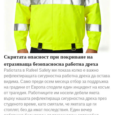
Скритата опасност при покриване на
отразяваща безопасносна работна дреха
Работата в Rafeel Safety ми показа колко е важно
рефлектиращата сигурностна работна дреха да остава
видима. Само преди осем месеца отбор за поддръжка
на градини от Европа сподели един инцидент на косъм
от трагедия. Работниците им носели дебели якета
върху нашата рефлектираща сигурностна дреха през
студеното време, като смятали, че якетата ще ги
стоплят, без да имат последствия. Един вечер