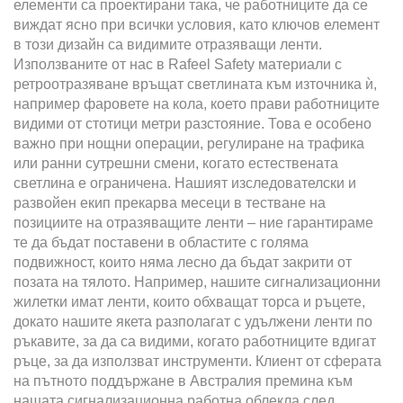
елементи са проектирани така, че работниците да се
виждат ясно при всички условия, като ключов елемент
в този дизайн са видимите отразяващи ленти.
Използваните от нас в Rafeel Safety материали с
ретроотразяване връщат светлината към източника ѝ,
например фаровете на кола, което прави работниците
видими от стотици метри разстояние. Това е особено
важно при нощни операции, регулиране на трафика
или ранни сутрешни смени, когато естествената
светлина е ограничена. Нашият изследователски и
развойен екип прекарва месеци в тестване на
позициите на отразяващите ленти – ние гарантираме
те да бъдат поставени в областите с голяма
подвижност, които няма лесно да бъдат закрити от
позата на тялото. Например, нашите сигнализационни
жилетки имат ленти, които обхващат торса и ръцете,
докато нашите якета разполагат с удължени ленти по
ръкавите, за да са видими, когато работниците вдигат
ръце, за да използват инструменти. Клиент от сферата
на пътното поддържане в Австралия премина към
нашата сигнализационна работна облекла след