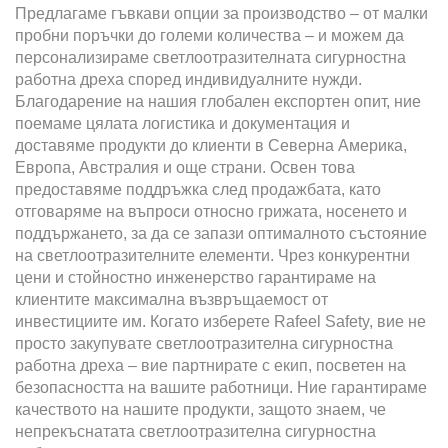
Предлагаме гъвкави опции за производство – от малки
пробни поръчки до големи количества – и можем да
персонализираме светлоотразителната сигурностна
работна дреха според индивидуалните нужди.
Благодарение на нашия глобален експортен опит, ние
поемаме цялата логистика и документация и
доставяме продукти до клиенти в Северна Америка,
Европа, Австралия и още страни. Освен това
предоставяме поддръжка след продажбата, като
отговаряме на въпроси относно грижата, носенето и
поддържането, за да се запази оптималното състояние
на светлоотразителните елементи. Чрез конкурентни
цени и стойностно инженерство гарантираме на
клиентите максимална възвръщаемост от
инвестициите им. Когато изберете Rafeel Safety, вие не
просто закупувате светлоотразителна сигурностна
работна дреха – вие партнирате с екип, посветен на
безопасността на вашите работници. Ние гарантираме
качеството на нашите продукти, защото знаем, че
непрекъснатата светлоотразителна сигурностна