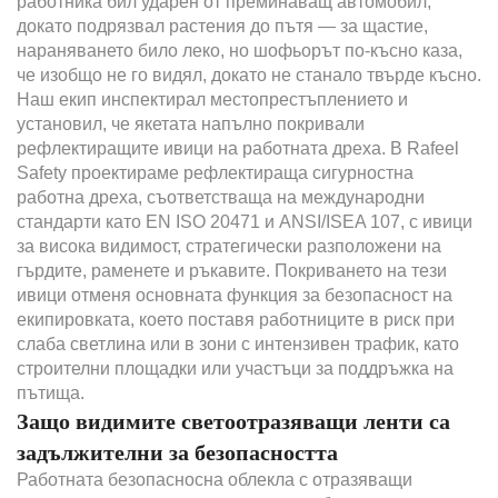
работника бил ударен от преминаващ автомобил,
докато подрязвал растения до пътя — за щастие,
нараняването било леко, но шофьорът по-късно каза,
че изобщо не го видял, докато не станало твърде късно.
Наш екип инспектирал местопрестъплението и
установил, че якетата напълно покривали
рефлектиращите ивици на работната дреха. В Rafeel
Safety проектираме рефлектираща сигурностна
работна дреха, съответстваща на международни
стандарти като EN ISO 20471 и ANSI/ISEA 107, с ивици
за висока видимост, стратегически разположени на
гърдите, раменете и ръкавите. Покриването на тези
ивици отменя основната функция за безопасност на
екипировката, което поставя работниците в риск при
слаба светлина или в зони с интензивен трафик, като
строителни площадки или участъци за поддръжка на
пътища.
Защо видимите светоотразяващи ленти са
задължителни за безопасността
Работната безопасносна облекла с отразяващи