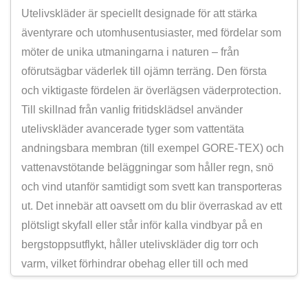
Utelivskläder är speciellt designade för att stärka
äventyrare och utomhusentusiaster, med fördelar som
möter de unika utmaningarna i naturen – från
oförutsägbar väderlek till ojämn terräng. Den första
och viktigaste fördelen är överlägsen väderprotection.
Till skillnad från vanlig fritidsklädsel använder
utelivskläder avancerade tyger som vattentäta
andningsbara membran (till exempel GORE-TEX) och
vattenavstötande beläggningar som håller regn, snö
och vind utanför samtidigt som svett kan transporteras
ut. Det innebär att oavsett om du blir överraskad av ett
plötsligt skyfall eller står inför kalla vindbyar på en
bergstoppsutflykt, håller utelivskläder dig torr och
varm, vilket förhindrar obehag eller till och med
hypotermi. Många utelivskläder innehåller också UV-
skyddande lager med UPF 50+ klassificering, vilket