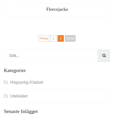
Fleecejacka
Föreg
1
2
Nästa

Kategorier
Högsynlig Klädsel
Utekläder
Senaste Inlägget