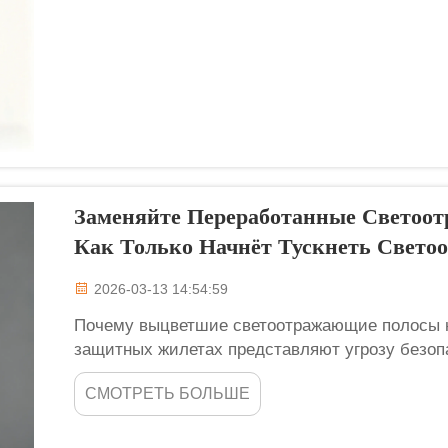
Заменяйте Переработанные Свето
Как Только Начнёт Тускнеть Свето
2026-03-13 14:54:59
Почему выцветшие светоотражающие полосы 
защитных жилетах представляют угрозу безоп
переработанного светоотражающего защитного
СМОТРЕТЬ БОЛЬШЕ
как только они начинают выцветать, жилет тер
опасное положение. Э...