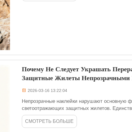
слой с эффектом отведения влаги — и это...
Почему Не Следует Украшать Пере
Защитные Жилеты Непрозрачными
2026-03-16 13:22:04
Непрозрачные наклейки нарушают основную ф
светоотражающих защитных жилетов. Единстве
видимость его владельца, а непрозрачные на
СМОТРЕТЬ БОЛЬШЕ
важную функцию. Этот и...