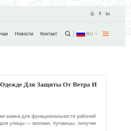
чаи
Новости
Контакт
RU
й Одежде Для Защиты От Ветра И
ки важна для функциональности рабочей
для улицы — молнии, пуговицы, липучки
пления; они являются первой линией