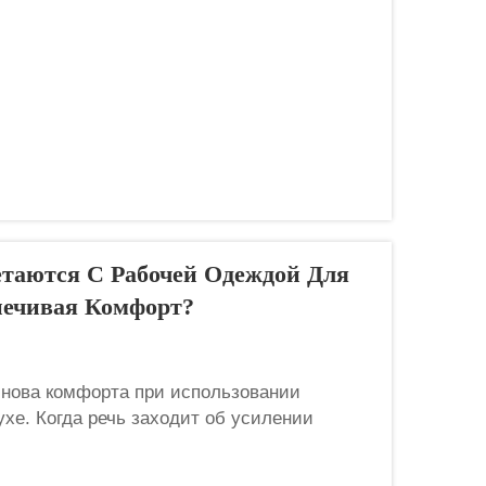
её ткани к износу как раз и определяет,
етаются С Рабочей Одеждой Для
печивая Комфорт?
снова комфорта при использовании
хе. Когда речь заходит об усилении
боты на открытом воздухе, первым
у, является высококачественный базовый