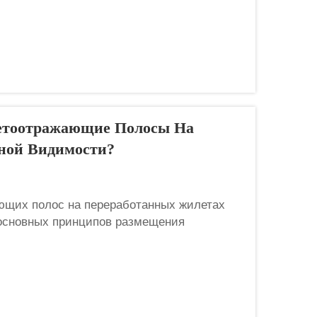
етоотражающие Полосы На
ной Видимости?
щих полос на переработанных жилетах
основных принципов размещения
илетах повышенной видимости является
ти, а также ключевым элементом