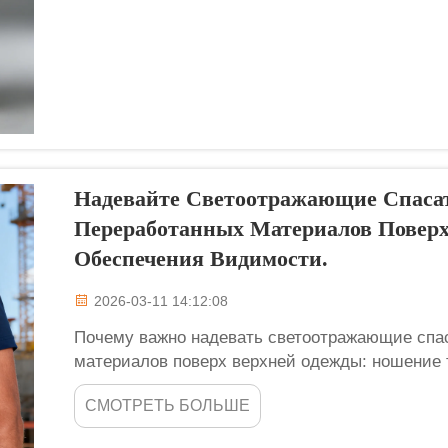
Надевайте Светоотражающие Спаса
Переработанных Материалов Повер
Обеспечения Видимости.
2026-03-11 14:12:08
Почему важно надевать светоотражающие спа
материалов поверх верхней одежды: ношение т
ключевая мера по обеспечению максимальной 
СМОТРЕТЬ БОЛЬШЕ
безопасности, на котором мы делаем особый ак