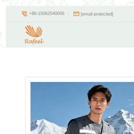
+86-15062540056
[email protected]