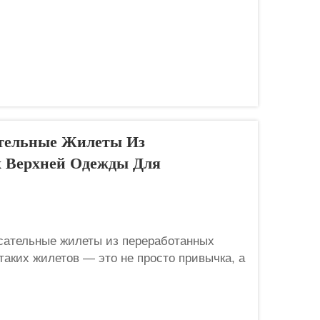
тельные Жилеты Из
х Верхней Одежды Для
сательные жилеты из переработанных
аких жилетов — это не просто привычка, а
видимости; это требование по технике
цент...