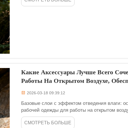
агрессивных внешних факторов, — а стойкость 
насколько долго она прослужит...
Какие Аксессуары Лучше Всего Соч
Работы На Открытом Воздухе, Обес
2026-03-18 09:39:12
Базовые слои с эффектом отведения влаги: о
рабочей одежды для работы на открытом возду
комфорта при ношении рабочей одежды для ра
СМОТРЕТЬ БОЛЬШЕ
аксессуаром, который нельзя упускать из вид