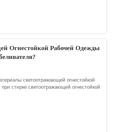
ей Огнестойкой Рабочей Одежды
беливателя?
атериалы светоотражающей огнестойкой
 при стирке светоотражающей огнестойкой
да, и мы неоднократно подчёркиваем этот
Safety. Я работаю в...