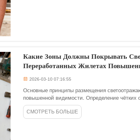
Какие Зоны Должны Покрывать Св
Переработанных Жилетах Повышен
2026-03-10 07:16:55
Основные принципы размещения светоотражаю
повышенной видимости. Определение чётких 
светоотражающих полос на переработанных ж
СМОТРЕТЬ БОЛЬШЕ
основой обеспечения видимости и безопаснос
проектирования ...