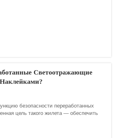
работанные Светоотражающие
 Наклейками?
ункцию безопасности переработанных
нная цель такого жилета — обеспечить
клейки напрямую подрывают эту критически