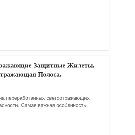
отражающие Защитные Жилеты,
отражающая Полоса.
на переработанных светоотражающих
асности. Самая важная особенность
 жилета — его светоотражающие полосы;
яет своё назначение и ставит работников в