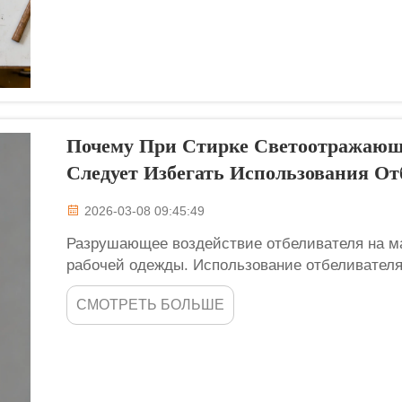
Почему При Стирке Светоотражающ
Следует Избегать Использования От
2026-03-08 09:45:49
Разрушающее воздействие отбеливателя на м
рабочей одежды. Использование отбеливателя
рабочей одежды — это важнейшее правило ухо
СМОТРЕТЬ БОЛЬШЕ
момент для каждого клиента в компании Rafeel 