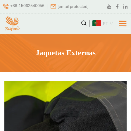
+86-15062540056
[email protected]
PT
Jaquetas Externas