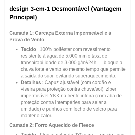
design 3-em-1 Desmontável (Vantagem
Principal)
Camada 1: Carcaça Externa Impermeável e à
Prova de Vento
Tecido
: 100% poliéster com revestimento
resistente à água de 5.000 mm e taxa de
transpirabilidade de 3.000 g/m²/24h — bloqueia
chuva forte e vento ao mesmo tempo que permite
a saída do suor, evitando superaquecimento.
Detalhes
: Capuz ajustável (com cordão e
viseira para proteção contra chuva/sol), zíper
impermeável YKK na frente inteira (com aba de
proteção contra intempéries para selar a
umidade) e punhos com fecho de velcro para
manter o calor.
Camada 2: Forro Aquecido de Fleece
Tecido
: Fleece polar de 280 gsm — macio, leve