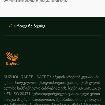
პრიორიტეტს ანიჭებენ ეთიკურ პრაქტიკას.
Ჲრთევ ნა ზევრვ.
SUZHOU RAFEEL SAFETY აწვდის პრემიუმ კლასის მა
ღალი ხილულობის უსაფრთხოების ტანსაცმელს გლობ
ალური სამრეწველო ბაზრებისთვის. ჩვენი ANSI/ISEA დ
ა EN ISO 20471 სერთიფიცირებული ტანსაცმელი ერთი
ანდება მაღალი მადიდობით, შესაბამისობით და მდგრა