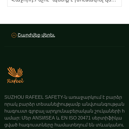
Շարժվեք վերեւ
SUZHOU RAFEEL SAFETY-ն առաջարկում է բարձր
որակ բարձր տեսանելիությամբ անվտանգության
հագուստ գլոբալ արդյունաբերական շուկաների հ
ամար: Մեր ANSI/ISEA և EN ISO 20471 սերտիֆիկա
ցված հագուստները համատեղում են տևականու