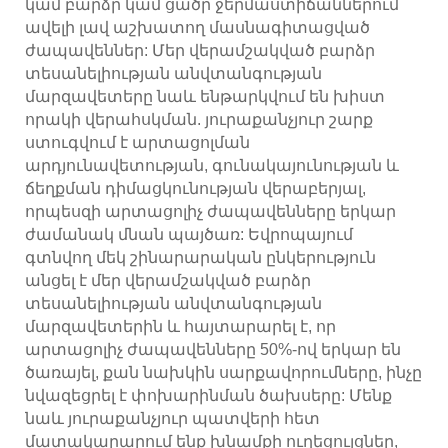
կամ բարձր կամ ցածր ջերմաստիճաններում
ավելի լավ աշխատող մասնագիտացված
ժապավեններ: Մեր վերամշակված բարձր
տեսանելիության անվտանգության
մարզավետերը նաև ենթարկվում են խիստ
որակի վերահսկման. յուրաքանչյուր շարք
ստուգվում է արտացոլման
արդյունավետության, գունակայունության և
ճեղքման դիմացկունության վերաբերյալ,
որպեսզի արտացոլիչ ժապավենները երկար
ժամանակ մնան պայծառ: Եվրոպայում
գտնվող մեկ շինարարական ընկերություն
անցել է մեր վերամշակված բարձր
տեսանելիության անվտանգության
մարզավետերին և հայտարարել է, որ
արտացոլիչ ժապավենները 50%-ով երկար են
ծառայել, քան նախկին սարքավորումները, ինչը
նվազեցրել է փոխարինման ծախսերը: Մենք
նաև յուրաքանչյուր պատվերի հետ
մատակարարում ենք խնամքի ուղեցույցներ,