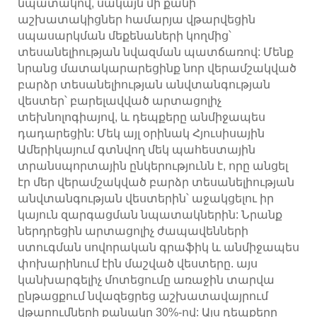
նպատակով, սակայն մի քանի
աշխատակիցներ համարյա վթարվեցին
սպասարկման մեքենաների կողմից՝
տեսանելիության նվազման պատճառով: Մենք
նրանց մատակարարեցինք նոր վերամշակված
բարձր տեսանելիության անվտանգության
վեստեր՝ բարելավված արտացոլիչ
տեխնոլոգիայով, և դեպքերը անմիջապես
դադարեցին: Մեկ այլ օրինակ Հյուսիսային
Ամերիկայում գտնվող մեկ պահեստային
տրանսպորտային ընկերությունն է, որը անցել
էր մեր վերամշակված բարձր տեսանելիության
անվտանգության վեստերին՝ աջակցելու իր
կայուն զարգացման նպատակներին: Նրանք
ներդրեցին արտացոլիչ ժապավենների
ստուգման սովորական գրաֆիկ և անմիջապես
փոխարինում էին մաշված վեստերը. այս
կանխարգելիչ մոտեցումը առաջին տարվա
ընթացքում նվազեցրեց աշխատավայրում
վթարումների քանակը 30%-ով: Այս դեպքերը