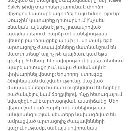
մաշված արտացոլիչ ժապավենները. մեր Rafeel
Safety թիմը տարիներ շարունակ փորձի
միջոցով կատարելագործել է այս հմտությունը:
Առաջին՝ կատարեք դիտարկում ինչպես
բնական, այնպես էլ թույլ լուսավորված
պայմաններում. բարձր տեսանելիության
վեստը բարձրացրեք արևի լույսի տակ. եթե
արտացոլիչ ժապավենները մատնանշում են
մատտ տեսք՝ այլ ոչ թե պայծառ, կամ եթե
գիշերը 50 մետր հեռավորությունից չեք տեսնում
պարզ արտացոլում, ապա ժամանակն է
փոխարինել վեստը: Երկրորդ՝ ստուգեք
ֆիզիկական մաշվածությունը. մաշված
ժապավենները հաճախ ուղեկցվում են եզրերի
բաժանվելով կամ ճեղքվելով, ինչը հետագայում
նվազեցնում է արտացոլման աստիճանը: Մեր
վերամշակված բարձր տեսանելիության
անվտանգության վեստերը նախագծված են
ամրացված արտացոլիչ ժապավենների
կպչունությամբ, սակայն սովորական