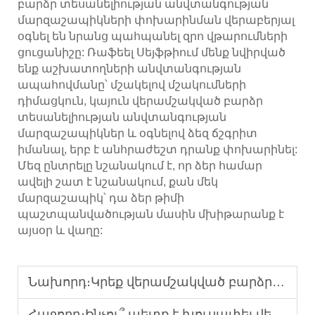
բարձր տեսանելիության անվտանգության
մարզաշապիկների փոխարինման վերաբերյալ
օգնել են նրանց պահպանել զրո վթարումների
ցուցանիշը: Ռաֆեել Սեյֆթիում մենք նվիրված
ենք աշխատողների անվտանգության
ապահովմանը՝ մշակելով մշակումների
դիմացկուն, կայուն վերամշակված բարձր
տեսանելիության անվտանգության
մարզաշապիկներ և օգնելով ձեզ ճշգրիտ
իմանալ, երբ է անհրաժեշտ դրանք փոխարինել:
Մեզ ընտրելը նշանակում է, որ ձեր համար
ավելի շատ է նշանակում, քան մեկ
մարզաշապիկ՝ դա ձեր թիմի
պաշտպանվածության մասին մխիթարանք է
այսօր և վաղը:
Նախորդ։
Կրեք վերամշակված բարձր տեսանելիության անվտանգության մարմնազուրկեր արտաքին շերտերի վրա՝ ապահովելու համար տեսանելիությունը:
Հաջորդ։
Ինչու՞ պետք է խուսափել վերամշակված բարձր տեսանելիության անվտանգության վեստերի ոչ արտացոլիչ պիտակներով զարդարելուց