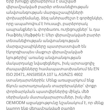
Երբ խոսքը վերաբերում է մաշված՝
վերամշակված բարձր տեսանելիության
անվտանգության մարզաշապիկների
փոխարինմանը, ձեզ անհրաժեշտ է գործընկեր,
որը ապահովում է հուսալի, բարձրորակ
ապրանքներ և փորձառու ուղեցույցներ՝ և դա
Ռաֆեել Սեյֆթին է: Մեր վերամշակված բարձր
տեսանելիության անվտանգության
մարզաշապիկները պատրաստված են
էկոլոգիապես մաքուր վերամշակված
նյութերից՝ առանց անվտանգության
մակարդակը նվազեցնելու, իսկ արտացոլիչ
ժապավենները համապատասխանում են EN
ISO 20471, ANSI/ISEA 107 և AS/NZS 4602
ստանդարտներին: Մենք առաջարկում ենք
ճկուն արտադրական տարբերակներ՝ փոքր
փորձարկման պատվերներից մինչև մեծ
սերիական մատակարարումներ, իսկ մեր
OEM/ODM աջակցությունը նշանակում է, որ մենք
կարող ենք վերամշակված բարձր