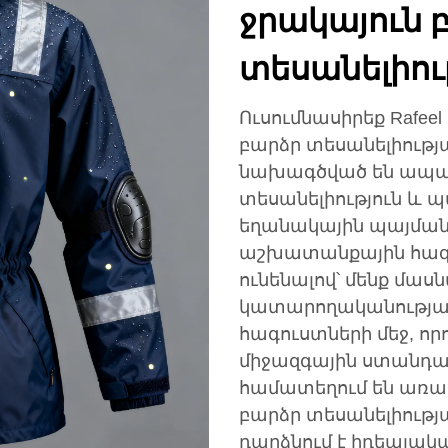
ջրակայուն 
տեսանելիու
Ուսումնասիրեք Rafee
բարձր տեսանելիությ
նախագծված են ապահ
տեսանելիություն և
եղանակային պայմանն
աշխատանքային հագ
ունենալով՝ մենք մա
կատարողականության
հագուստների մեջ, 
միջազգային ստանդար
համատեղում են առա
բարձր տեսանելիությա
դարձնում է իդեալա