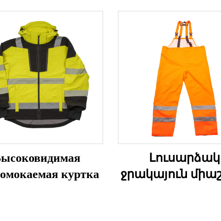
ысоковидимая
Լուսարձակ
омокаемая куртка
ջրակայուն միա