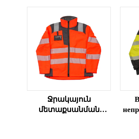
Ջրակայուն
В
մետաքսանման
непр
վերարկու