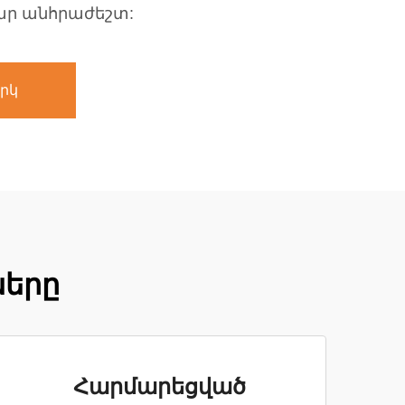
ար անհրաժեշտ:
րկ
ները
Հարմարեցված