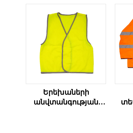
Երեխաների
անվտանգության
տե
փողկապ բարձր
ան
տեսանելիությամբ
փ