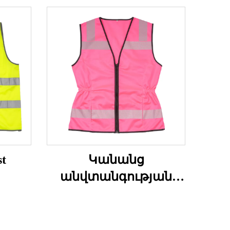
st
Կանանց
անվտանգության
փողկապ բարձր
տեսանելիությամբ