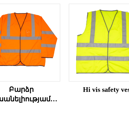
Բարձր
Hi vis safety ve
սանելիությամբ
վտանգության
ողկապ երկար
թևերով