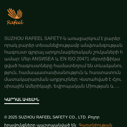
SUZHOU RAFEEL SAFETY-ն առաջարկում է բարձր
որակ բարձր տեսանելիությամբ անվտանգության
հագուստ գլոբալ արդյունաբերական շուկաների հ
ամար: Մեր ANSI/ISEA և EN ISO 20471 սերտիֆիկա
ցված հագուստները համատեղում են տևականու
թյուն, համապատասխանություն և հաստատուն
մատակարարման աղբյուրներ: Վստահված է Հյու
սիսային Ամերիկայի, Եվրոպական Միության և Ավ
ստրալիայի գործընկերների կողմից: Պատվիրեք ա
ռաջարկ այսօր:
ԿԱՐԴԱԼ ԱՎԵԼԻՆ
© 2025 SUZHOU RAFEEL SAFETY CO., LTD. Բոլոր
իրավունքները պաշտպանված են
Գաղտնիության