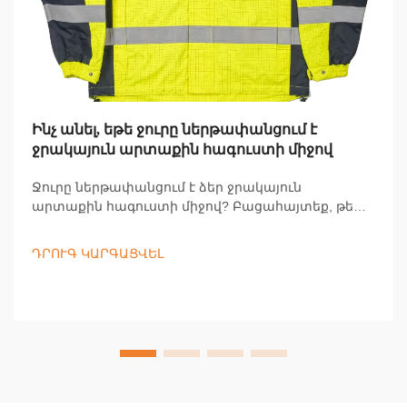
Ինչ անել, եթե ջուրը ներթափանցում է
ջրակայուն արտաքին հագուստի միջով
Ջուրը ներթափանցում է ձեր ջրակայուն
արտաքին հագուստի միջով? Բացահայտեք, թե
ինչու է դա տեղի ունենում, և իմացեք գործնական
քայլեր՝ արտահոսքները վերացնելու, չոր մնալու և
ԴՐՈՒԳ ԿԱՐԳԱՑՎԵԼ
խոնավ պայմաններում ինքնապաշտպանվելու
համար: Իմացեք ավելին հիմա: