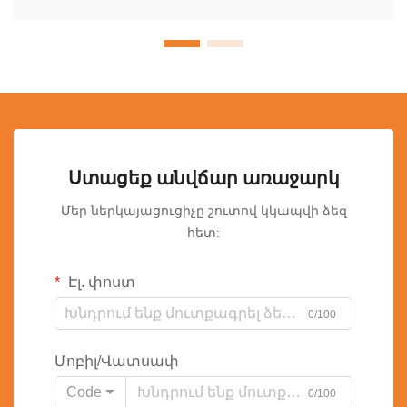
Ստացեք անվճար առաջարկ
Մեր ներկայացուցիչը շուտով կկապվի ձեզ
հետ:
Էլ. փոստ
0/100
Մոբիլ/Վատսափ
Code
0/100