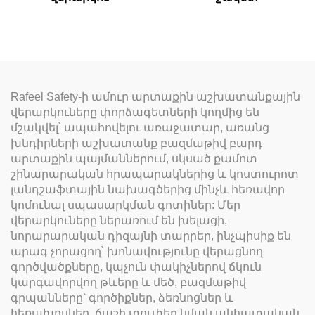
Rafeel Safety-ի ամուր արտաքին աշխատանքային
վերարկուները փորձագետների կողմից են
մշակվել՝ ապահովելու առաջատար, առանց
խնդիրների աշխատանք բազմաթիվ բարդ
արտաքին պայմաններում, սկսած քամոտ
շինարարական հրապարակներից և կոստուրոտ
լանդշաֆտային նախագծերից մինչև հեռավոր
կոմունալ սպասարկման գոտիներ: Մեր
վերարկուները ներառում են խելացի,
նորարարական դիզայնի տարրեր, ինչպիսիք են
արագ չորացող՝ խոնավությունը վերացնող
գործվածքները, կպչուն փակիչներով ճկուն
կարգավորվող թևերը և մեծ, բազմաթիվ
գրպանները՝ գործիքներ, ձեռնոցներ և
հեռախոսներ, ճաշի տուփեր նման անհատական