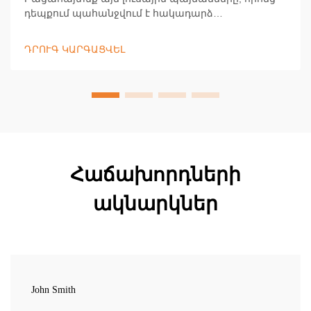
դեպքում պահանջվում է հակադարձ
անդրադարձման ապահովագրող հագուստներ՝
աշխատողների պաշտպանություն ապահովելու
ԴՐՈՒԳ ԿԱՐԳԱՑՎԵԼ
համար լուսաբացի, մթնշաղի, մութ և վատ
եղանակային պայմաններում։ Մնացեք տեսանելի
և համապատասխանեք նորմատիվներին՝ իմանալ
ավելին հիմա:
Հաճախորդների
ակնարկներ
John Smith