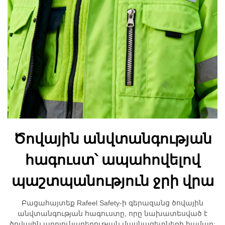
Ծովային անվտանգության
հագուստ՝ ապահովելով
պաշտպանություն ջրի վրա
Բացահայտեք Rafeel Safety-ի գերազանց ծովային
անվտանգության հագուստը, որը նախատեսված է
ծովային արդյունաբերության մասնագետների համար: