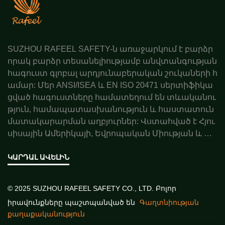
SUZHOU RAFEEL SAFETY-ն առաջարկում է բարձր
որակ բարձր տեսանելիությամբ անվտանգության
հագուստ գլոբալ արդյունաբերական շուկաների հ
ամար: Մեր ANSI/ISEA և EN ISO 20471 սերտիֆիկա
ցված հագուստները համատեղում են տևականու
թյուն, համապատասխանություն և հաստատուն
մատակարարման աղբյուրներ: Վստահված է Հյու
սիսային Ամերիկայի, Եվրոպական Միության և Ավ
ստրալիայի գործընկերների կողմից: Պատվիրեք ա
ռաջարկ այսօր:
ԿԱՐԴԱԼ ԱՎԵԼԻՆ
© 2025 SUZHOU RAFEEL SAFETY CO., LTD. Բոլոր
իրավունքները պաշտպանված են
Գաղտնիության
քաղաքականություն