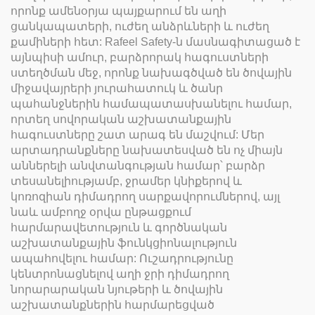
որոնք ամենօրյա պայքարում են աղի
ցանկապատերի, ուժեղ անձրևների և ուժեղ
քամիների հետ: Rafeel Safety-ն մասնագիտացած է
այնպիսի ամուր, բարձրորակ հագուստների
ստեղծման մեջ, որոնք նախագծված են ծովային
միջավայրերի յուրահատուկ և ծանր
պահանջներին համապատասխանելու համար,
որտեղ սովորական աշխատանքային
հագուստները շատ արագ են մաշվում: Մեր
արտադրանքները նախատեսված են ոչ միայն
աններելի անվտանգության համար՝ բարձր
տեսանելիությամբ, ջրամեր կնիքերով և
կոռոզիան դիմադրող սարքավորումներով, այլ
նաև ամբողջ օրվա ընթացքում
հարմարավետություն և գործնական
աշխատանքային ֆունկցիոնալություն
ապահովելու համար: Ուշադրությունը
կենտրոնացնելով աղի ջրի դիմադրող
նորարարական նյութերի և ծովային
աշխատանքներին հարմարեցված