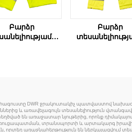
Բարձր
Բարձր
սանելիությամբ
տեսանելիությ
դագանակի
անձրևի տաբա
շխատանքային
րճ տաբատներ
ն հագուստը DWR ջրակուտակիչ պատվաստով նախագ
ններից և առավելագույն տեսանելիություն վտանգ
եղծված են առաջատար նյութերից, որոնք դիմակայո
 կառուցապատման, տրանսպորտի և արտակարգ իրավիճ
ն, որտեղ առաջնահերթություն են ներկայացվում տե