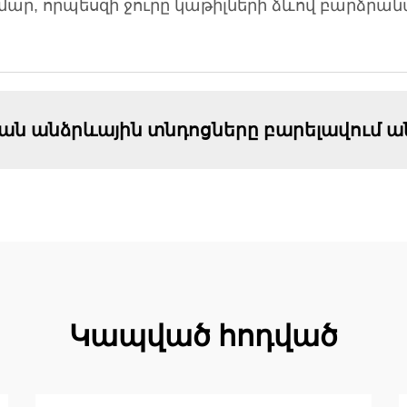
մար, որպեսզի ջուրը կաթիլների ձևով բարձրանա
յան անձրևային տնդոցները բարելավում ա
Կապված հոդված