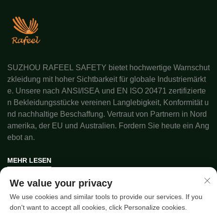
SUZHOU RAFEEL SAFETY bietet hochwertige Warnschut
zkleidung mit hoher Sichtbarkeit für globale Industriemärkt
e. Unsere nach ANSI/ISEA und EN ISO 20471 zertifizierte
n Bekleidungsstücke vereinen Langlebigkeit, Konformität u
nd nachhaltige Beschaffung. Vertraut von Partnern in Nord
amerika, der EU und Australien. Fordern Sie heute ein Ang
ebot an.
MEHR LESEN
We value your privacy
Urheberrecht © 2025 durch SUZHOU RAFEEL SAFETY CO.,
We use cookies and similar tools to provide our services. If you
LTD.
Datenschutzrichtlinie
don't want to accept all cookies, click Personalize cookies.