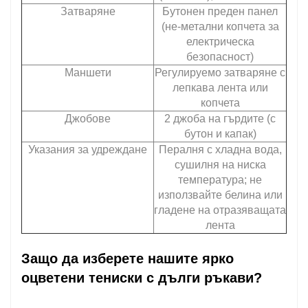
Затваряне
Бутонен преден панел
(не-метални копчета за
електрическа
безопасност)
Маншети
Регулируемо затваряне с
лепкава лента или
копчета
Джобове
2 джоба на гърдите (с
бутон и капак)
Указания за удреждане
Пералня с хладна вода,
сушилня на ниска
температура; не
използвайте белина или
гладене на отразяващата
лента
Защо да изберете нашите ярко
оцветени тениски с дълги ръкави?