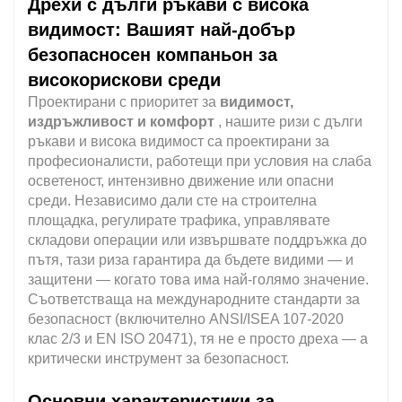
Дрехи с дълги ръкави с висока
видимост: Вашият най-добър
безопасносен компаньон за
високорискови среди
Проектирани с приоритет за
видимост,
издръжливост и комфорт
, нашите ризи с дълги
ръкави и висока видимост са проектирани за
професионалисти, работещи при условия на слаба
осветеност, интензивно движение или опасни
среди. Независимо дали сте на строителна
площадка, регулирате трафика, управлявате
складови операции или извършвате поддръжка до
пътя, тази риза гарантира да бъдете видими — и
защитени — когато това има най-голямо значение.
Съответстваща на международните стандарти за
безопасност (включително ANSI/ISEA 107-2020
клас 2/3 и EN ISO 20471), тя не е просто дреха — а
критически инструмент за безопасност.
Основни характеристики за