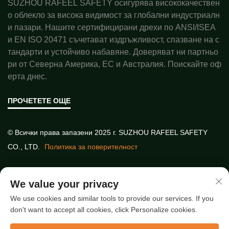
SUZHOU RAFEEL SAFETY осигурява висококачествен
о облекло за висока видимост за глобални индустриалн
и пазари. Нашите сертифицирани дрехи по ANSI/ISEA
и EN ISO 20471 съчетават издръжливост, спазване на с
тандарти и устойчиво набавяне. Доверяват ни партньо
ри от Северна Америка, ЕС и Австралия. Поискайте оф
ерта днес.
ПРОЧЕТЕТЕ ОЩЕ
© Всички права запазени 2025 г. SUZHOU RAFEEL SAFETY
CO., LTD.
Политика за поверителност
Бързи връзки
We value your privacy
We use cookies and similar tools to provide our services. If you
don't want to accept all cookies, click Personalize cookies.
Най-нови статии