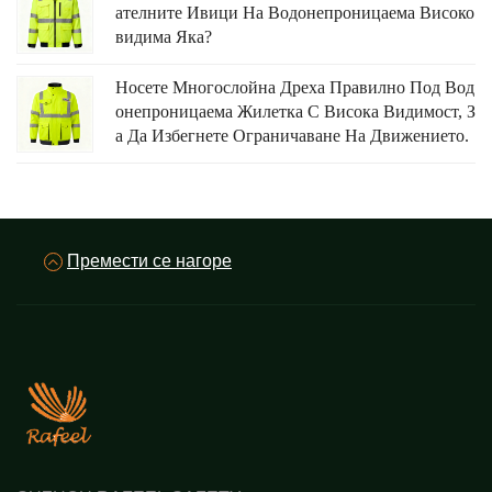
Ателните Ивици На Водонепроницаема Високо
Видима Яка?
Носете Многослойна Дреха Правилно Под Вод
Онепроницаема Жилетка С Висока Видимост, З
А Да Избегнете Ограничаване На Движението.
Премести се нагоре