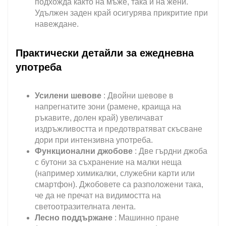
подхожда както на мъже, така и на жени.
Удължен заден край осигурява прикритие при
навеждане.
Практически детайли за ежедневна
употреба
Усилени шевове
: Двойни шевове в
напрегнатите зони (рамене, краища на
ръкавите, долен край) увеличават
издръжливостта и предотвратяват скъсване
дори при интензивна употреба.
Функционални джобове
: Две гърдни джоба
с бутони за съхранение на малки неща
(например химикалки, служебни карти или
смартфон). Джобовете са разположени така,
че да не пречат на видимостта на
светоотразителната лента.
Лесно поддържане
: Машинно пране