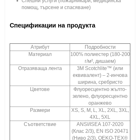
Спешни услуги (пожарникари, медицинска
помощ, търсене и спасяване)
Спецификации на продукта
Атрибут
Подробности
Материал
100% полиестер (180-200
г/м², дишаем)
Отразяваща лента
3M Scotchlite™ (или
еквивалент) – 2-инчова
ширина, сребристо
Цветове
Флуоресцентно жълто-
зелено, флуоресцентно
оранжево
Размери
XS, S, M, L, XL, 2XL, 3XL,
4XL, 5XL
Съответствие
ANSI/ISEA 107-2020
(Клас 2/3), EN ISO 20471
(Ниво 2/3), OEKO-TEX®