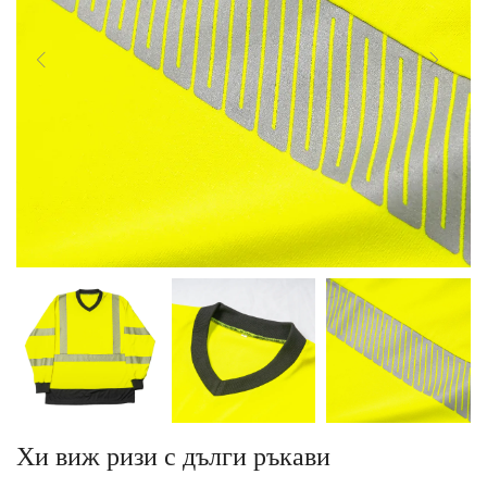
Хи виж ризи с дълги ръкави