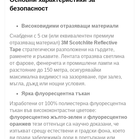
безопасност
Високовидими отразяващи материали
Снабдени с 5 см (или еквивалентен премиум
отразяващ материал)
3M Scotchlite Reflective
Tape
стратегически разположени на гърдите,
раменете и ръкавите. Лентата отразява светлина
от фарове, фенерчета и промишлени лампи на
разстояние до 150 метра, осигурявайки
максимална видимост на зазоряване, при залез,
мъгла, дъжд или нощни условия.
Ярка флуоресцентна тъкан
Изработени от 100% полиестерна флуоресцентна
тъкан във висококонтрастни цветове:
флуоресцентно жълто-зелен
и
флуоресцентно
оранжев
тези оттенъци са научно доказани, че
изпъкват срещу естествени и градски фона, което
ви прави забележим/а дори в претъпкани или