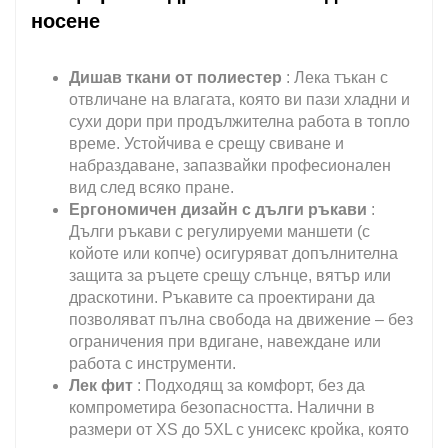
носене
Дишав ткани от полиестер
: Лека тъкан с
отвличане на влагата, която ви пази хладни и
сухи дори при продължителна работа в топло
време. Устойчива е срещу свиване и
набраздаване, запазвайки професионален
вид след всяко пране.
Ергономичен дизайн с дълги ръкави
:
Дълги ръкави с регулируеми маншети (с
койоте или копче) осигуряват допълнителна
защита за ръцете срещу слънце, вятър или
драскотини. Ръкавите са проектирани да
позволяват пълна свобода на движение – без
ограничения при вдигане, навеждане или
работа с инструменти.
Лек фит
: Подходящ за комфорт, без да
компрометира безопасността. Налични в
размери от XS до 5XL с унисекс кройка, която