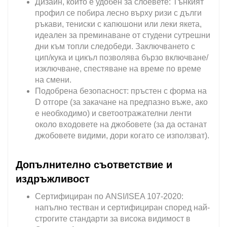
Дизайн, който е удобен за слоевете: Тънкият
профил се побира лесно върху ризи с дълги
ръкави, тениски с капюшони или леки якета,
идеален за преминаване от студени сутрешни
дни към топли следобеди. Заключването с
цип/кука и цикъл позволява бързо включване/
изключване, спестяване на време по време
на смени.
Подобрена безопасност: пръстен с форма на
D отгоре (за закачане на предпазно въже, ако
е необходимо) и светоотражателни ленти
около входовете на джобовете (за да останат
джобовете видими, дори когато се използват).
Допълнително съответствие и
издръжливост
Сертифициран по ANSI/ISEA 107-2020:
напълно тестван и сертифициран според най-
строгите стандарти за висока видимост в