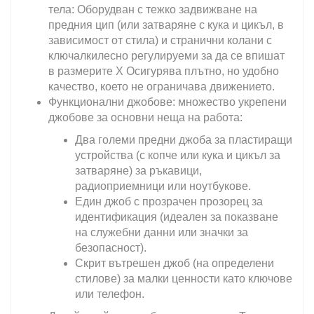
тела: Оборудван с тежко задвижване на
предния цип (или затваряне с кука и цикъл, в
зависимост от стила) и странични колани с
ключалкилесно регулируеми за да се впишат
в размерите X Осигурява плътно, но удобно
качество, което не ограничава движението.
Функционални джобове: множество укрепени
джобове за основни неща на работа:
Два големи предни джоба за пластиращи
устройства (с копче или кука и цикъл за
затваряне) за ръкавици,
радиоприемници или ноутбукове.
Един джоб с прозрачен прозорец за
идентификация (идеален за показване
на служебни данни или значки за
безопасност).
Скрит вътрешен джоб (на определени
стилове) за малки ценности като ключове
или телефон.