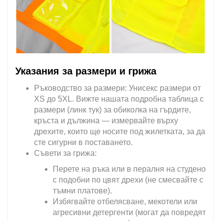
Указания за размери и грижа
Ръководство за размери: Унисекс размери от
XS до 5XL. Вижте нашата подробна таблица с
размери (линк тук) за обиколка на гърдите,
кръста и дължина — измервайте върху
дрехите, които ще носите под жилетката, за да
сте сигурни в поставането.
Съвети за грижа:
Перете на ръка или в пералня на студено
с подобни по цвят дрехи (не смесвайте с
тъмни платове).
Избягвайте отбелясване, мекотели или
агресивни детергенти (могат да повредят