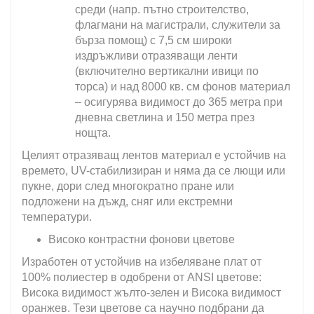
среди (напр. пътно строителство,
флагмани на магистрали, служители за
бърза помощ) с 7,5 см широки
издръжливи отразяващи ленти
(включително вертикални ивици по
торса) и над 8000 кв. см фонов материал
– осигурява видимост до 365 метра при
дневна светлина и 150 метра през
нощта.
Целият отразяващ лентов материал е устойчив на
времето, UV-стабилизиран и няма да се лющи или
пукне, дори след многократно пране или
подложени на дъжд, сняг или екстремни
температури.
Високо контрастни фонови цветове
Изработен от устойчив на избеляване плат от
100% полиестер в одобрени от ANSI цветове:
Висока видимост жълто-зелен и Висока видимост
оранжев. Тези цветове са научно подбрани да