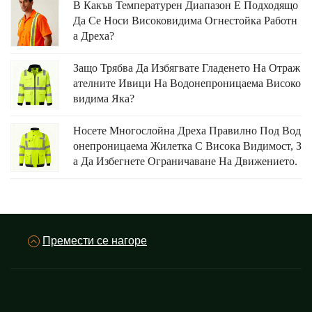
В Какъв Температурен Диапазон Е Подходящо
Да Се Носи Високовидима Огнестойка Работн
А Дреха?
Защо Трябва Да Избягвате Гладенето На Отраж
Ателните Ивици На Водонепроницаема Високо
Видима Яка?
Носете Многослойна Дреха Правилно Под Вод
Онепроницаема Жилетка С Висока Видимост, З
А Да Избегнете Ограничаване На Движението.
Премести се нагоре