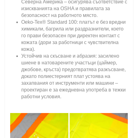
Северна Америка – осигурява съответствие с
изискванията на OSHA и правилата за
безопасност на работното място.
Oeko-Tex® Standard 100: платът е без вредни
химикали, багрила или раздразнители, което
го прави безопасен при директен контакт с
кожата (дори за работници с чувствителна
кожа).
Устойчив на скъсване и абразия: засилено
шиене в натоварените участъци (цаймер,
джобове, кръста) предотвратява разкъсване,
докато полиестерният плат устоява на
захапвания от инструменти или машини –
проектиран е за ежедневна употреба в тежки
работни условия.