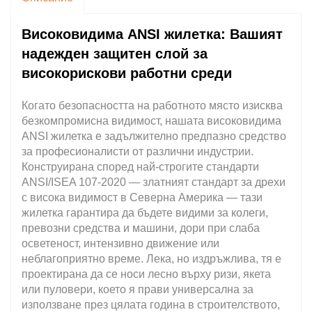
Високовидима ANSI жилетка: Вашият
надежден защитен слой за
високорискови работни среди
Когато безопасността на работното място изисква
безкомпромисна видимост, нашата високовидима
ANSI жилетка е задължително предпазно средство
за професионалисти от различни индустрии.
Конструирана според най-строгите стандарти
ANSI/ISEA 107-2020 — златният стандарт за дрехи
с висока видимост в Северна Америка — тази
жилетка гарантира да бъдете видими за колеги,
превозни средства и машини, дори при слаба
осветеност, интензивно движение или
неблагоприятно време. Лека, но издръжлива, тя е
проектирана да се носи лесно върху ризи, якета
или пуловери, което я прави универсална за
използване през цялата година в строителството,