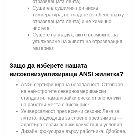
отразяващата лента).
Сушете в сушилня при ниска
температура; не гладете (особено върху
отразяващата лента) и не химично
чистете.
Сушете на въздух, ако е възможно, за
удължаване на живота на отразяващия
материал.
Защо да изберете нашата
високовизуализираща ANSI жилетка?
ANSI-сертифицирана безопасност: Отговаря
на най-строгите северноамерикански
стандарти, намалявайки риска от злополуки
на работни места с висок риск.
Универсалност през всички сезони: Лека за
лятото, подходяща за слоене през зимата —
адаптира се към всички климатични условия.
Дизайн, фокусиран върху работника: Дžобове,