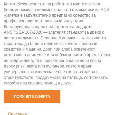
Когато безопасността на работното място изисква
безкомпромисна видимост, нашата високовидима ANSI
жилетка е задължително предпазно средство за
професионалисти от различни индустрии.
Конструирана според най-строгите стандарти
ANSI/ISEA 107-2020 — златният стандарт за дрехи с
висока видимост в Северна Америка — тази жилетка
гарантира да бъдете видими за колеги, превозни
средства и машини, дори при слаба осветеност,
интензивно движение или неблагоприятно време. Лека,
но издръжлива, тя е проектирана да се носи лесно
върху ризи, якета или пуловери, което я прави
универсална за използване през цялата година в
строителството, поддръжката на пътища, логистиката,
службите за спешна помощ и други.
ПОЛУЧЕТЕ ОФЕРТА
Описание