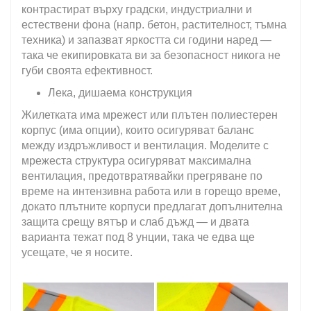
контрастират върху градски, индустриални и
естествени фона (напр. бетон, растителност, тъмна
техника) и запазват яркостта си години наред —
така че екипировката ви за безопасност никога не
губи своята ефективност.
Лека, дишаема конструкция
Жилетката има мрежест или плътен полиестерен
корпус (има опции), които осигуряват баланс
между издръжливост и вентилация. Моделите с
мрежеста структура осигуряват максимална
вентилация, предотвратявайки прегряване по
време на интензивна работа или в горещо време,
докато плътните корпуси предлагат допълнителна
защита срещу вятър и слаб дъжд — и двата
варианта тежат под 8 унции, така че едва ще
усещате, че я носите.