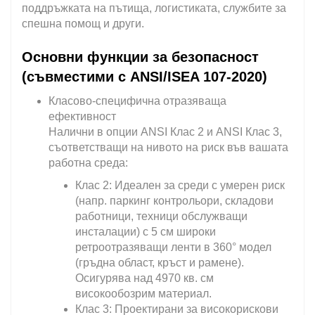
поддръжката на пътища, логистиката, службите за
спешна помощ и други.
Основни функции за безопасност
(съвместими с ANSI/ISEA 107-2020)
Класово-специфична отразяваща
ефективност
Налични в опции ANSI Клас 2 и ANSI Клас 3,
съответстващи на нивото на риск във вашата
работна среда:
Клас 2: Идеален за среди с умерен риск
(напр. паркинг контрольори, складови
работници, техници обслужващи
инсталации) с 5 см широки
ретроотразяващи ленти в 360° модел
(гръдна област, кръст и рамене).
Осигурява над 4970 кв. см
високообозрим материал.
Клас 3: Проектирани за високорискови