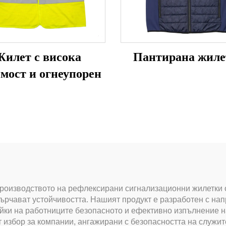
илет с висока
Пантирана жиле
мост и огнеупорен
в производството на рефлексирани сигнализационни жилетки
асърчават устойчивостта. Нашият продукт е разработен с на
йки на работниците безопасното и ефективно изпълнение на
избор за компании, ангажирани с безопасността на служите