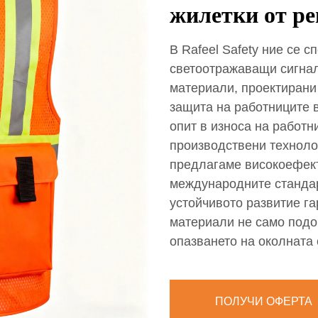
жилетки от р
В Rafeel Safety ние се 
светоотражаващи сигнал
материали, проектирани
защита на работниците 
опит в износа на работ
производствени технолог
предлагаме високоефект
международните станда
устойчивото развитие г
материали не само подо
опазването на околната 
ПОЛУЧИ ОФЕРТА