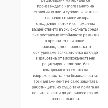
рециклирани материали се
произвеждат с използването на
екологично чисти суровини, като по
този начин се минимизира
отпадъчния поток и се намалява
въздействието върху околната среда.
Ние поставяме устойчивото развитие
в приоритет при нашия
производствен процес, като
осигуряваме всяка жилетка да бъде
изработена от висококачествени
рециклирани платове, без
компромиси за сметка на
издръжливостта или безопасността.
Този ангажимент не само защитава
работниците, но също така помага на
нашите клиенти да допринесат за по-
зелена планета.