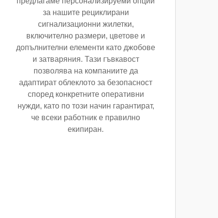
предлагаме персонализируеми опции
за нашите рециклирани
сигнализационни жилетки,
включително размери, цветове и
допълнителни елементи като джобове
и затваряния. Тази гъвкавост
позволява на компаниите да
адаптират облеклото за безопасност
според конкретните оперативни
нужди, като по този начин гарантират,
че всеки работник е правилно
екипиран.