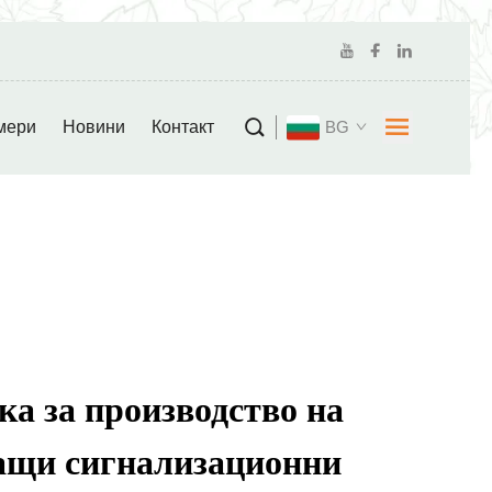
мери
Новини
Контакт
BG
а за производство на
ащи сигнализационни