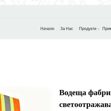
Начало
За Нас
Продукти
При
Водеща фабрик
светоотражав