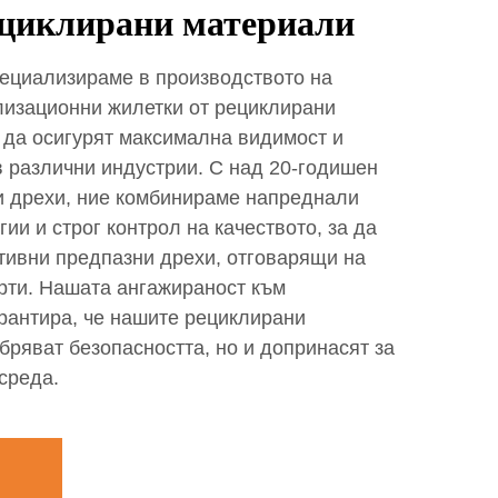
ециклирани материали
специализираме в производството на
изационни жилетки от рециклирани
 да осигурят максимална видимост и
в различни индустрии. С над 20-годишен
ни дрехи, ние комбинираме напреднали
ии и строг контрол на качеството, за да
ивни предпазни дрехи, отговарящи на
рти. Нашата ангажираност към
арантира, че нашите рециклирани
бряват безопасността, но и допринасят за
среда.