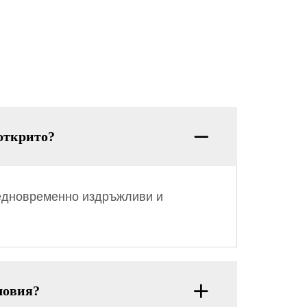
открито?
 едновременно издръжливи и
ловия?