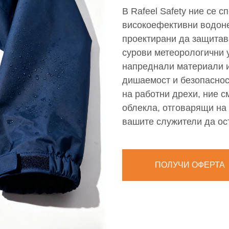
В Rafeel Safety ние се 
високоефективни водоне
проектирани да защитав
сурови метеорологични 
напреднали материали и
дишаемост и безопасност
на работни дрехи, ние 
облекла, отговарящи на
вашите служители да ост
ПОЛУЧИ ОФЕРТА