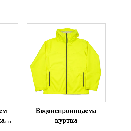
ем
Водонепроницаема
ка
куртка