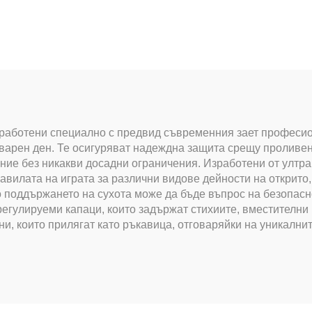
аботени специално с предвид съвременния зает професионал
товарен ден. Те осигуряват надеждна защита срещу проливе
ние без никакви досадни ограничения. Изработени от ултра
равилата на играта за различни видове дейности на открито
о поддържането на сухота може да бъде въпрос на безопасн
 регулируеми капаци, които задържат стихиите, вместителн
и, които прилягат като ръкавица, отговаряйки на уникалн