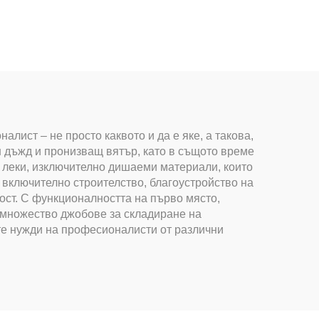
ист – не просто каквото и да е яке, а такова,
н дъжд и пронизващ вятър, като в същото време
 леки, изключително дишаеми материали, които
, включително строителство, благоустройство на
ост. С функционалността на първо място,
и множество джобове за складиране на
ите нужди на професионалисти от различни