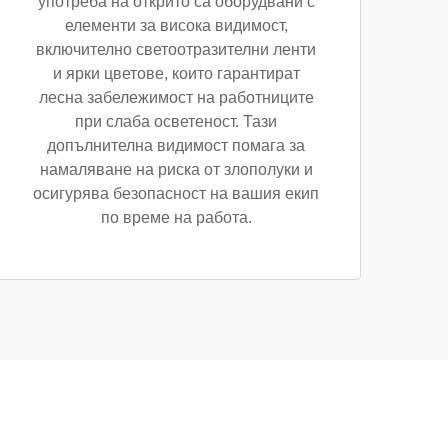
употреба на открито са оборудвани с
елементи за висока видимост,
включително светоотразителни ленти
и ярки цветове, които гарантират
лесна забележимост на работниците
при слаба осветеност. Тази
допълнителна видимост помага за
намаляване на риска от злополуки и
осигурява безопасност на вашия екип
по време на работа.