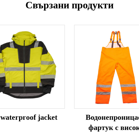
Свързани продукти
 waterproof jacket
Водонепроница
фартук с висо
видимост