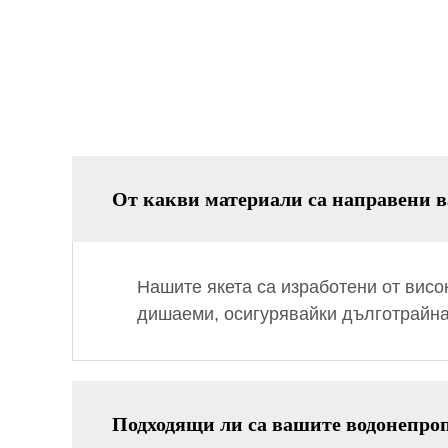
От какви материали са направени в
Нашите якета са изработени от вис
дишаеми, осигурявайки дълготрайн
Подходящи ли са вашите водонепроп