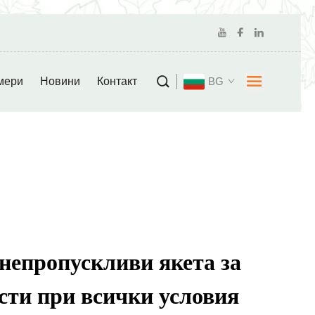
мери
Новини
Контакт
BG
непропускливи якета за
сти при всички условия