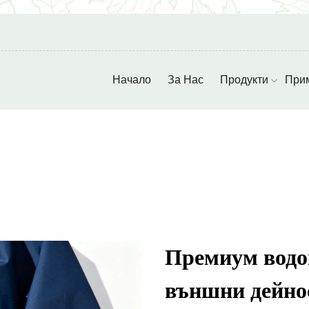
Начало
За Нас
Продукти
При
Премиум водо
външни дейно