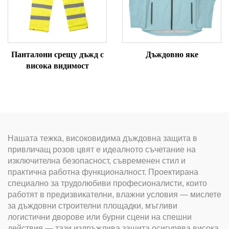
Панталони срещу дъжд с
Дъждовно яке
висока видимост
Нашата тежка, високовидима дъждовна защита в
привличащ розов цвят е идеалното съчетание на
изключителна безопасност, съвременен стил и
практична работна функционалност. Проектирана
специално за трудолюбиви професионалисти, които
работят в предизвикателни, влажни условия — мислете
за дъждовни строителни площадки, мъгливи
логистични дворове или бурни сцени на спешни
действия — тази издръжлива защита осигурява висока