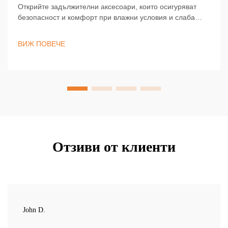
Открийте задължителни аксесоари, които осигуряват
безопасност и комфорт при влажни условия и слаба
видимост. Повишете видимостта и защитата си с
отразяващи шапки, ръкавици и чехли за ботуши.
ВИЖ ПОВЕЧЕ
Научете повече.
Отзиви от клиенти
John D.