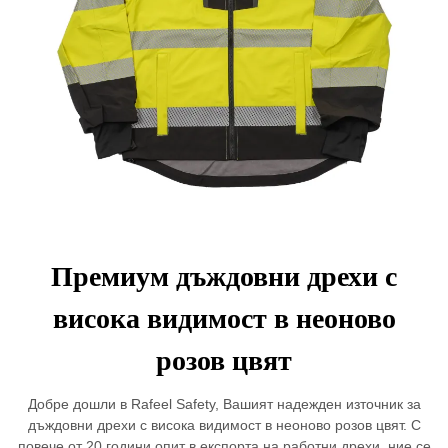
Премиум дъждовни дрехи с
висока видимост в неоново
розов цвят
Добре дошли в Rafeel Safety, Вашият надежден източник за
дъждовни дрехи с висока видимост в неоново розов цвят. С
повече от 20 години опит в експорта на работни дрехи, ние се