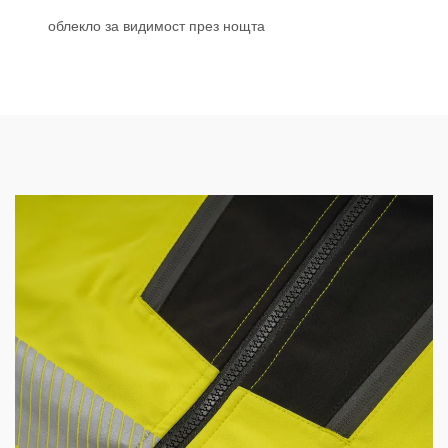
облекло за видимост през нощта