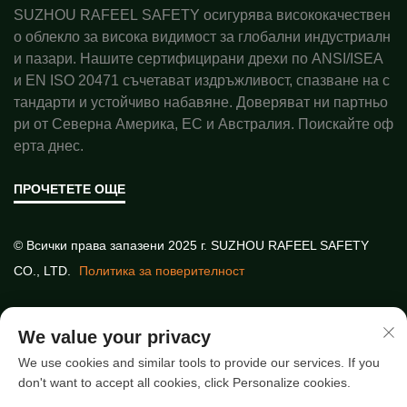
SUZHOU RAFEEL SAFETY осигурява висококачествен
о облекло за висока видимост за глобални индустриалн
и пазари. Нашите сертифицирани дрехи по ANSI/ISEA
и EN ISO 20471 съчетават издръжливост, спазване на с
тандарти и устойчиво набавяне. Доверяват ни партньо
ри от Северна Америка, ЕС и Австралия. Поискайте оф
ерта днес.
ПРОЧЕТЕТЕ ОЩЕ
© Всички права запазени 2025 г. SUZHOU RAFEEL SAFETY
CO., LTD.
Политика за поверителност
Бързи връзки
We value your privacy
We use cookies and similar tools to provide our services. If you
don't want to accept all cookies, click Personalize cookies.
Най-нови статии