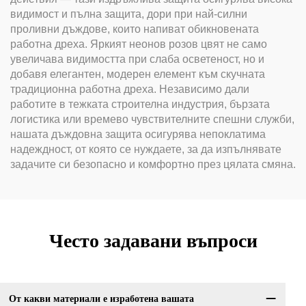
видимост и пълна защита, дори при най-силни
проливни дъждове, които напиват обикновената
работна дреха. Яркият неонов розов цвят не само
увеличава видимостта при слаба осветеност, но и
добавя елегантен, модерен елемент към скучната
традиционна работна дреха. Независимо дали
работите в тежката строителна индустрия, бързата
логистика или времево чувствителните спешни служби,
нашата дъждовна защита осигурява непоклатима
надеждност, от която се нуждаете, за да изпълнявате
задачите си безопасно и комфортно през цялата смяна.
Често задавани въпроси
От какви материали е изработена вашата