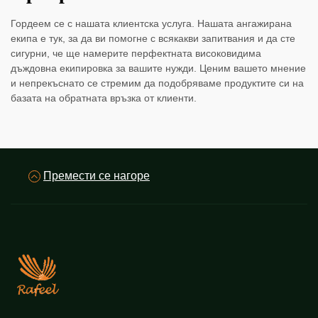
Гордеем се с нашата клиентска услуга. Нашата ангажирана
екипа е тук, за да ви помогне с всякакви запитвания и да сте
сигурни, че ще намерите перфектната високовидима
дъждовна екипировка за вашите нужди. Ценим вашето мнение
и непрекъснато се стремим да подобряваме продуктите си на
базата на обратната връзка от клиенти.
Премести се нагоре