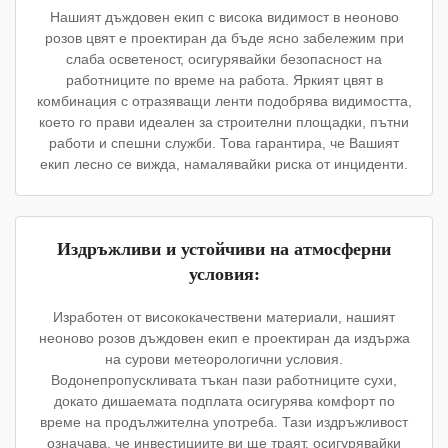
Нашият дъждовен екип с висока видимост в неоново
розов цвят е проектиран да бъде ясно забележим при
слаба осветеност, осигурявайки безопасност на
работниците по време на работа. Яркият цвят в
комбинация с отразяващи ленти подобрява видимостта,
което го прави идеален за строителни площадки, пътни
работи и спешни служби. Това гарантира, че Вашият
екип лесно се вижда, намалявайки риска от инциденти.
Издръжливи и устойчиви на атмосферни
условия:
Изработен от висококачествени материали, нашият
неоново розов дъждовен екип е проектиран да издържа
на сурови метеорологични условия.
Водонепропускливата тъкан пази работниците сухи,
докато дишаемата подплата осигурява комфорт по
време на продължителна употреба. Тази издръжливост
означава, че инвестициите ви ще траят, осигурявайки