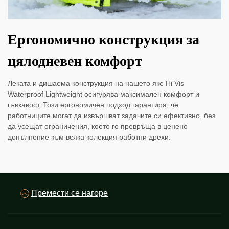
Ергономично конструкция за
цялодневен комфорт
Леката и дишаема конструкция на нашето яке Hi Vis
Waterproof Lightweight осигурява максимален комфорт и
гъвкавост. Този ергономичен подход гарантира, че
работниците могат да извършват задачите си ефективно, без
да усещат ограничения, което го превръща в ценено
допълнение към всяка колекция работни дрехи.
Премести се нагоре