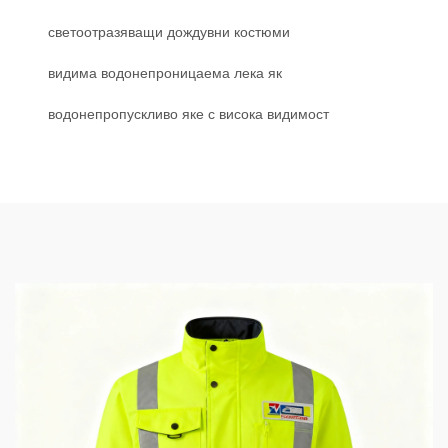
светоотразяващи дождувни костюми
видима водонепроницаема лека як
водонепропускливо яке с висока видимост