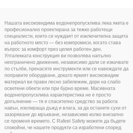
Нашата високовидима водонепропусклива лека якета е
професионално проектирана за тежко работещи
специалисти, които се нуждаят от изключителна защита
на работното място — без компромиси, когато става
въпрос за комфорт през целия работен ден.
Улталекката конструкция ви позволява напълно
неограничено движение, независимо дали се изкачвате
по стълби, пренасяте инструменти или се навеждате да
поправите оборудване, докато яркият високовидим
материал ви прави лесно забележим, дори на слабо
осветени обекти или при бурно време. Масивната
водонепропусклива характеристика не е просто
допълнение — тя е спасително средство за работа
навън, изолираща дъжд и влага, за да останете сухи от
зазоряване до мръкване, независимо колко внезапно
се променя времето. С Rafeel Safety можете да бъдете
спокойни, че нашите продукти са изработени според