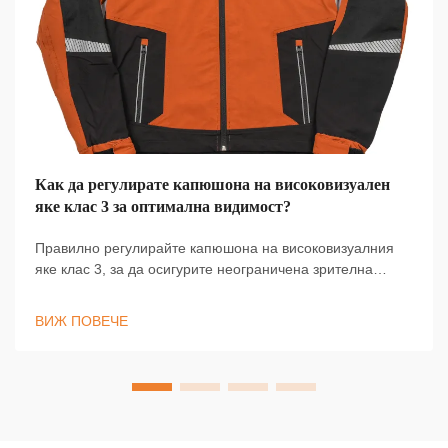
Как да регулирате капюшона на високовизуален
яке клас 3 за оптимална видимост?
Правилно регулирайте капюшона на високовизуалния
яке клас 3, за да осигурите неограничена зрителна
обхват и съответствие с ANSI/ISEA 107-2020. Повишете
откриването на периферни движения и безопасността
ВИЖ ПОВЕЧЕ
при слаба светлина, дъжд или мъгла. Научете как сега.