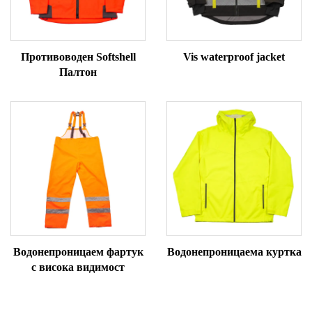
Противоводен Softshell
Vis waterproof jacket
Палтон
Водонепроницаем фартук
Водонепроницаема куртка
с висока видимост