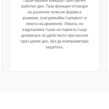
гарантирайки комфорт през целия
работен ден. Тази функция отговаря
на различни телесни форми и
размери, осигурявайки гъвкавост и
лекота на движение. Леката, но
издръжлива тъкан на парката също
допринася за удобството при носене
през целия ден, без да компрометира
защитата.