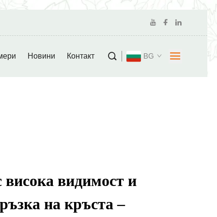
мери
Новини
Контакт
BG
с висока видимост и
ръзка на кръста –