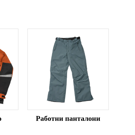
о
Работни панталони