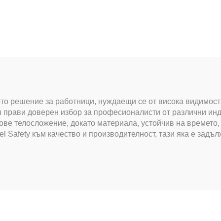
идимост и кобур
ото решение за работници, нуждаещи се от висока видимост 
 я прави доверен избор за професионалисти от различни ин
ове телосложение, докато материала, устойчив на времето
l Safety към качество и производителност, тази яка е задъ