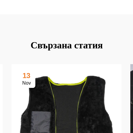
Свързана статия
13
Nov