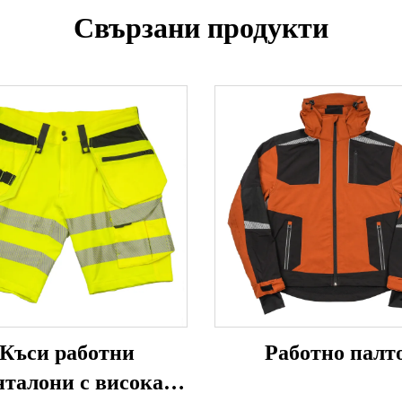
Свързани продукти
Къси работни
Работно палт
нталони с висока