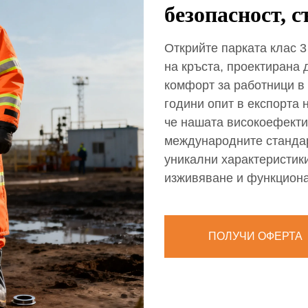
безопасност, 
Открийте парката клас 3
на кръста, проектирана
комфорт за работници в 
години опит в експорта н
че нашата високоефекти
международните стандар
уникални характеристик
изживяване и функциона
ПОЛУЧИ ОФЕРТА