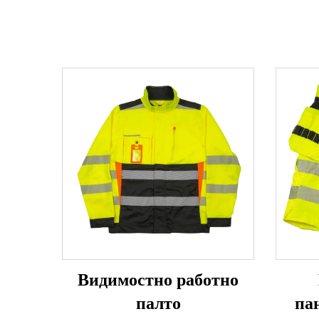
Видимостно работно
палто
па