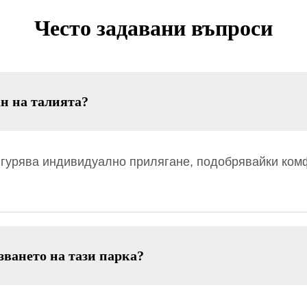
Често задавани въпроси
ан на талията?
игурява индивидуално прилягане, подобрявайки ком
зването на тази парка?