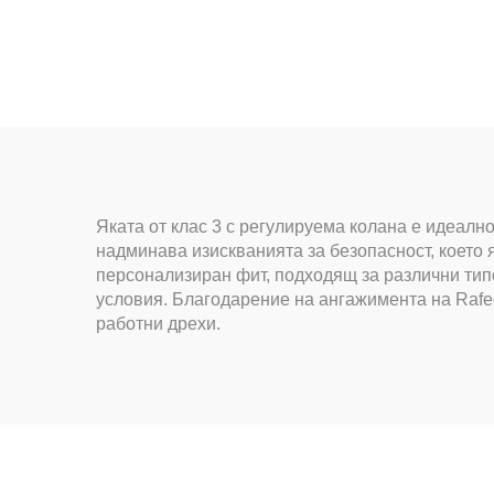
в
Яката от клас 3 с регулируема колана е идеалн
надминава изискванията за безопасност, което
персонализиран фит, подходящ за различни тип
условия. Благодарение на ангажимента на Rafee
работни дрехи.