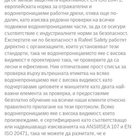
европейската норма за отражателни и
водонепроницаеми работни дрехи, отива още по-
далеч, като изисква редовни проверки на всички
подвижни водонепроницаеми части, за да се осигури
съответствие с индустриалните норми за безопасност.
Експертите ни по безопасност в Rafeel Safety работят
директно с организациите, които установяват тези
стандарти, така че водонепроницаемото яке с висока
видимост е проектирано така, че проверките да са
лесни и ефективни. Ние отпечатваме прост списък за
проверка върху вътрешната етикетка на всяко
водонепроницаемо яке с висока видимост, като
подчертаваме циповете и маншетите като двата най-
важни елемента за проверка, и предоставяме
безплатно обучение на всички наши клиенти относно
правилното прилагане на тези протоколи. Всяко
водонепроницаемо яке с висока видимост, което
произвеждаме, е сертифицирано като съответстващо
или надвишаващо изискванията на ANSI/ISEA 107 и EN
ISO 20471, така че можете да разчитате, че е