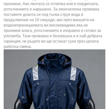
проникне. Ако лентата се отлепва или е повдигната,
уплътнението е нарушено. За окончателна проверка
поставете дланта си под тънка струя вода в
продължение на 10 секунди; ако през маншета на
водонепроницаемата ви високовидима яка не
проникне влага, уплътнението е изправно и готово за
употреба. Тази проверка е безгрешна и е най-добрата
гаранция, че ръцете ви ще останат сухи през цялата
работна смяна.