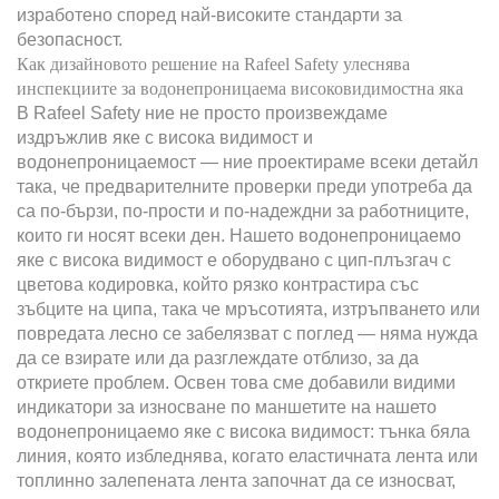
изработено според най-високите стандарти за
безопасност.
Как дизайновото решение на Rafeel Safety улеснява
инспекциите за водонепроницаема високовидимостна яка
В Rafeel Safety ние не просто произвеждаме
издръжлив яке с висока видимост и
водонепроницаемост — ние проектираме всеки детайл
така, че предварителните проверки преди употреба да
са по-бързи, по-прости и по-надеждни за работниците,
които ги носят всеки ден. Нашето водонепроницаемо
яке с висока видимост е оборудвано с цип-плъзгач с
цветова кодировка, който рязко контрастира със
зъбците на ципа, така че мръсотията, изтръпването или
повредата лесно се забелязват с поглед — няма нужда
да се взирате или да разглеждате отблизо, за да
откриете проблем. Освен това сме добавили видими
индикатори за износване по маншетите на нашето
водонепроницаемо яке с висока видимост: тънка бяла
линия, която избледнява, когато еластичната лента или
топлинно залепената лента започнат да се износват,