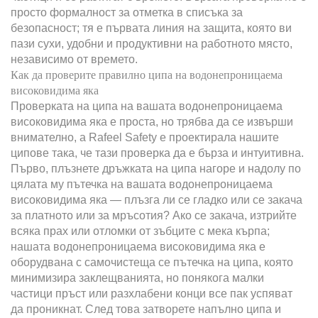
просто формалност за отметка в списъка за
безопасност; тя е първата линия на защита, която ви
пази сухи, удобни и продуктивни на работното място,
независимо от времето.
Как да проверите правилно ципа на водонепроницаема
високовидима яка
Проверката на ципа на вашата водонепроницаема
високовидима яка е проста, но трябва да се извърши
внимателно, а Rafeel Safety е проектирала нашите
ципове така, че тази проверка да е бърза и интуитивна.
Първо, плъзнете дръжката на ципа нагоре и надолу по
цялата му пътечка на вашата водонепроницаема
високовидима яка — плъзга ли се гладко или се закача
за платното или за мръсотия? Ако се закача, изтрийте
всяка прах или отломки от зъбците с мека кърпа;
нашата водонепроницаема високовидима яка е
оборудвана с самочистеща се пътечка на ципа, която
минимизира заклещванията, но понякога малки
частици пръст или разхлабени конци все пак успяват
да проникнат. След това затворете напълно ципа и