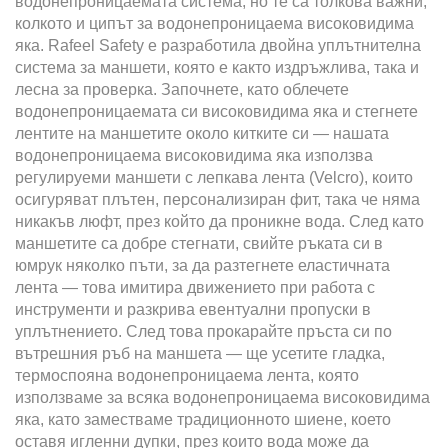
водонепроницаемата система, но те са толкова важни,
колкото и ципът за водонепроницаема високовидима
яка. Rafeel Safety е разработила двойна уплътнителна
система за маншети, която е както издръжлива, така и
лесна за проверка. Започнете, като облечете
водонепроницаемата си високовидима яка и стегнете
лентите на маншетите около китките си — нашата
водонепроницаема високовидима яка използва
регулируеми маншети с лепкава лента (Velcro), които
осигуряват плътен, персонализиран фит, така че няма
никакъв люфт, през който да проникне вода. След като
маншетите са добре стегнати, свийте ръката си в
юмрук няколко пъти, за да разтегнете еластичната
лента — това имитира движението при работа с
инструменти и разкрива евентуални пропуски в
уплътнението. След това прокарайте пръста си по
вътрешния ръб на маншета — ще усетите гладка,
термоспояна водонепроницаема лента, която
използваме за всяка водонепроницаема високовидима
яка, като заместваме традиционното шиене, което
оставя игленни дупки, през които вода може да