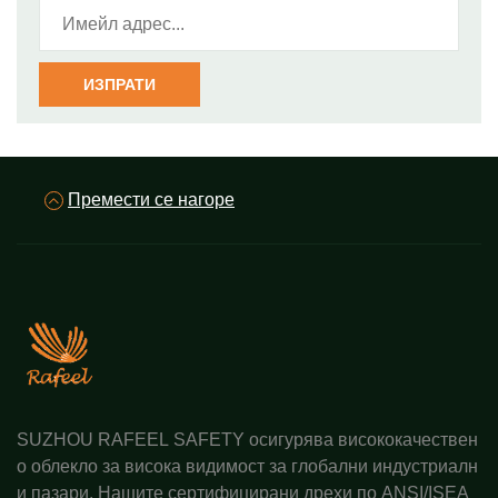
ИЗПРАТИ
Премести се нагоре
SUZHOU RAFEEL SAFETY осигурява висококачествен
о облекло за висока видимост за глобални индустриалн
и пазари. Нашите сертифицирани дрехи по ANSI/ISEA