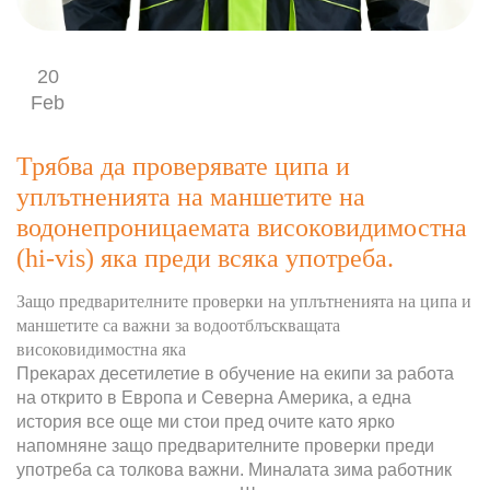
20
Feb
Трябва да проверявате ципа и
уплътненията на маншетите на
водонепроницаемата високовидимостна
(hi-vis) яка преди всяка употреба.
Защо предварителните проверки на уплътненията на ципа и
маншетите са важни за водоотблъскващата
високовидимостна яка
Прекарах десетилетие в обучение на екипи за работа
на открито в Европа и Северна Америка, а една
история все още ми стои пред очите като ярко
напомняне защо предварителните проверки преди
употреба са толкова важни. Миналата зима работник