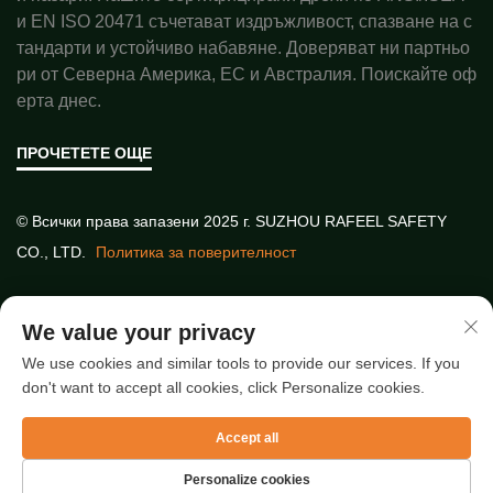
и EN ISO 20471 съчетават издръжливост, спазване на с
тандарти и устойчиво набавяне. Доверяват ни партньо
ри от Северна Америка, ЕС и Австралия. Поискайте оф
ерта днес.
ПРОЧЕТЕТЕ ОЩЕ
© Всички права запазени 2025 г. SUZHOU RAFEEL SAFETY
CO., LTD.
Политика за поверителност
Бързи връзки
We value your privacy
We use cookies and similar tools to provide our services. If you
don't want to accept all cookies, click Personalize cookies.
Най-нови статии
Accept all
Personalize cookies