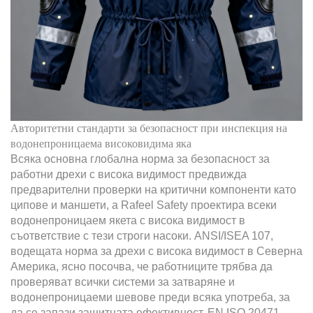
Авторитетни стандарти за безопасност при инспекция на
водонепроницаема високовидима яка
Всяка основна глобална норма за безопасност за
работни дрехи с висока видимост предвижда
предварителни проверки на критични компоненти като
ципове и маншети, а Rafeel Safety проектира всеки
водонепроницаем якета с висока видимост в
съответствие с тези строги насоки. ANSI/ISEA 107,
водещата норма за дрехи с висока видимост в Северна
Америка, ясно посочва, че работниците трябва да
проверяват всички системи за затваряне и
водонепроницаеми шевове преди всяка употреба, за
да се запази защитната ефективност. EN ISO 20471,