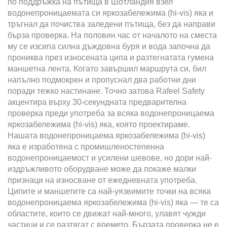
по поддръжка на пътища в Шотландия взел
водонепроницаемата си яркозабележима (hi-vis) яка и
тръгнал да почиства заледени пътища, без да направи
бърза проверка. На половин час от началото на сместа
му се изсипа силна дъждовна буря и вода започна да
прониква през износената ципа и разтегнатата гумена
маншетна лента. Когато завършил маршрута си, бил
напълно подмокрен и пропуснал два работни дни
поради тежко настинане. Точно затова Rafeel Safety
акцентира върху 30-секундната предварителна
проверка преди употреба за всяка водонепроницаема
яркозабележима (hi-vis) яка, която проектираме.
Нашата водонепроницаема яркозабележима (hi-vis)
яка е изработена с промишленостепенна
водонепроницаемост и усилени шевове, но дори най-
издръжливото оборудване може да покаже малки
признаци на износване от ежедневната употреба.
Ципите и маншетите са най-уязвимите точки на всяка
водонепроницаема яркозабележима (hi-vis) яка — те са
областите, които се движат най-много, улавят чужди
частици и се разтягат с времето. Бързата проверка не е