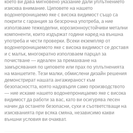
което ви дава мигновено указание дали уплътнението
изисква внимание. Циповете на нашето
водонепроницаемо яке с висока видимост също са
покрити с гаранция за безсрочна употреба, а ние
използваме тежкоделни, корозионноустойчиви метални
компоненти, които издържат години наред на външна
употреба и чести проверки. Всеки екземпляр от
водонепроницаемото яке с висока видимост се доставя
и с малък, многократно използваем парцал за
почистване — идеален за премахване на
замърсявания по циповете или прах по уплътненията
на маншетите. Тези малки, обмислени дизайн решения
демонстрират нашата ангажираност към
безопасността, която надхвърля само производството
— ние искаме нашето водонепроницаемо яке с висока
видимост да работи за вас, като ви осигурява лесен
начин да останете безопасни, сухи и съответстващи на
изискванията при всяка смяна, независимо какви
външни условия ви очакват.