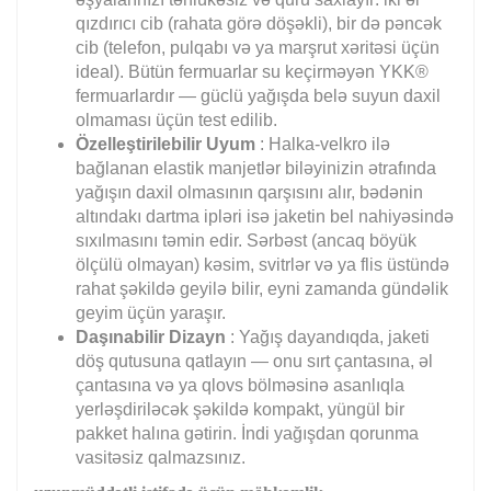
qızdırıcı cib (rahata görə döşəkli), bir də pəncək
cib (telefon, pulqabı və ya marşrut xəritəsi üçün
ideal). Bütün fermuarlar su keçirməyən YKK®
fermuarlardır — güclü yağışda belə suyun daxil
olmaması üçün test edilib.
Özelleştirilebilir Uyum
: Halka-velkro ilə
bağlanan elastik manjetlər biləyinizin ətrafında
yağışın daxil olmasının qarşısını alır, bədənin
altındakı dartma ipləri isə jaketin bel nahiyəsində
sıxılmasını təmin edir. Sərbəst (ancaq böyük
ölçülü olmayan) kəsim, svitrlər və ya flis üstündə
rahat şəkildə geyilə bilir, eyni zamanda gündəlik
geyim üçün yaraşır.
Daşınabilir Dizayn
: Yağış dayandıqda, jaketi
döş qutusuna qatlayın — onu sırt çantasına, əl
çantasına və ya qlovs bölməsinə asanlıqla
yerləşdiriləcək şəkildə kompakt, yüngül bir
pakket halına gətirin. İndi yağışdan qorunma
vasitəsiz qalmazsınız.