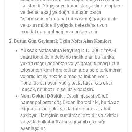
ilə işlənib. Yağış suyu kürəciklər şəklində toplanır
və dərhal aşağıya doğru sürüşür, parça
“islanmasının” (rütubət udmasının) qarşısını alır
və uzun müddətli yağışda belə daha uzun
müddət quru qalmağınıza imkan verir.
2. Bütün Gün Geyinmək Üçün Nəfəs Alan Komfort
Yüksək Nəfəsalma Reytinqi
: 10.000 q/m²/24
saaat tənəffüs indeksinə malik olan bu kurtka,
yuxarı doğru gedərkən və ya qatarı tutmaq üçün
tələsərkən kimi hərəkətli anlarda belə tərləmənin
və artıq istiliyin xaric olmasına imkan verir.
Tənəffüs etməyən yağış paltarlarya xas olan
"dircək, rütubətli" hissi ilə vidalaşın.
Nəm Çəkici Döşlük
: Daxili hissəsi yüngül,
hamar poliester döşlükdən ibarətdir ki, bu da az
miqdarda təri çəkir və dərinizi quru və rahat
saxlayır. Həmçinin sürtülməni azaldır və svitrlər
və ya futbolkalar üzərinə geyinib çıxmağı
asanlaşdırır.