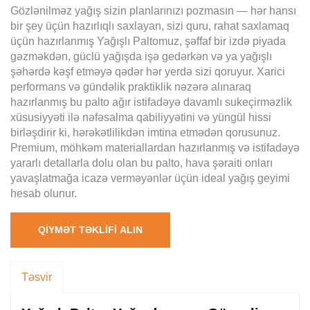
Gözlənilməz yağış sizin planlarınızı pozmasın — hər hansı
bir şey üçün hazırlıqlı saxlayan, sizi quru, rahat saxlamaq
üçün hazırlanmış Yağışlı Paltomuz, şəffaf bir izdə piyada
gəzməkdən, güclü yağışda işə gedərkən və ya yağışlı
şəhərdə kəşf etməyə qədər hər yerdə sizi qoruyur. Xarici
performans və gündəlik praktiklik nəzərə alınaraq
hazırlanmış bu palto ağır istifadəyə davamlı sukeçirməzlik
xüsusiyyəti ilə nəfəsalma qabiliyyətini və yüngül hissi
birləşdirir ki, hərəkətlilikdən imtina etmədən qorusunuz.
Premium, möhkəm materiallardan hazırlanmış və istifadəyə
yararlı detallarla dolu olan bu palto, hava şəraiti onları
yavaşlatmağa icazə verməyənlər üçün ideal yağış geyimi
hesab olunur.
QIYMƏT TƏKLIFI ALIN
Təsvir