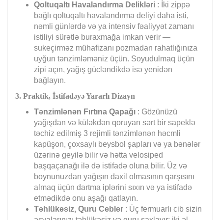
Qoltuqaltı Havalandırma Delikləri
: İki zippə
bağlı qoltuqaltı havalandırma deliyi daha isti,
nəmli günlərdə və ya intensiv fəaliyyət zamanı
istiliyi sürətlə buraxmağa imkan verir —
sukeçirməz mühafizanı pozmadan rahatlığınıza
uyğun tənzimləməniz üçün. Soyudulmaq üçün
zipi açın, yağış gücləndikdə isə yenidən
bağlayın.
3. Praktik, İstifadəyə Yararlı Dizayn
Tənzimlənən Fırtına Qapağı
: Gözünüzü
yağışdan və küləkdən qoruyan sərt bir sapeklə
təchiz edilmiş 3 rejimli tənzimlənən həcmli
kapüşon, çoxsaylı beysbol şapları və ya bənələr
üzərinə geyilə bilir və hətta velosiped
başqaçanağı ilə də istifadə oluna bilir. Üz və
boynunuzdan yağışın daxil olmasının qarşısını
almaq üçün dartma iplərini sıxın və ya istifadə
etmədikdə onu aşağı qatlayın.
Təhlükəsiz, Quru Cebler
: Üç fermuarlı cib sizin
əşyalarınızı təhlükəsiz və quru saxlayır: iki əl