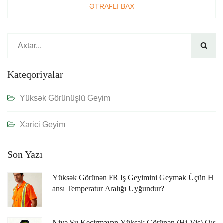
ƏTRAFLI BAX

Kateqoriyalar
Yüksək Görünüşlü Geyim
Xarici Geyim
Son Yazı
Yüksək Görünən FR Iş Geyimini Geymək Üçün H
Ansı Temperatur Aralığı Uyğundur?
Niyə Su Keçirməyən Yüksək Görünən (Hi-Vis) Qıs