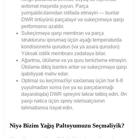
avtomat maşında yuyun. Parça
yumşaldıcılarından istifadə etməyin — bunlar
DWR örtüyünü parçalayır və sukeçirməyə qarşı
performansı azaldır.
Sukeçirməyə qarşı membran və parça
strukturunu qorumaq üçün aşağı temperaturda
kondisionerlə qurudun (və ya asara qurudun).
Yüksək istilik membranı zədələyə bilər.
Ağartma, ütüləmə və ya quru təmizləmə etməyin.
Ütüləmə dikiş bantını əritər və sukeçirməyə qarşı
qabiliyyəti məhv edər.
Optimal su keçirməzliyi saxlamaq üçün hər 6-8
yuyulmadan sonra (və ya su parçalanmağı
dayandıqda) DWR spreyini təkrar tətbiq edin. Ən
yaxşı nəticə üçün sprey istehsalçısının
təlimatlarına riayət edin.
Niyə Bizim Yağış Paltoyumuzu Seçməliyik?