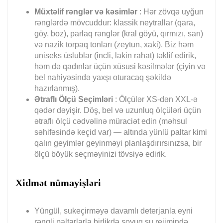
Müxtəlif rənglər və kəsimlər
: Hər zövqə uyğun
rənglərdə mövcuddur: klassik neytrallar (qara,
göy, boz), parlaq rənglər (kral göyü, qırmızı, sarı)
və nazik torpaq tonları (zeytun, xaki). Biz həm
uniseks üslublar (incli, lakin rahat) təklif edirik,
həm də qadınlar üçün xüsusi kəsilmələr (çiyin və
bel nahiyəsində yaxşı oturacaq şəkildə
hazırlanmış).
Ətraflı Ölçü Seçimləri
: Ölçülər XS-dən XXL-ə
qədər dəyişir. Döş, bel və uzunluq ölçüləri üçün
ətraflı ölçü cədvəlinə müraciət edin (məhsul
səhifəsində keçid var) — altında yünlü paltar kimi
qalın geyimlər geyinməyi planlaşdırırsınızsa, bir
ölçü böyük seçməyinizi tövsiyə edirik.
Xidmət nümayişləri
Yüngül, sukeçirməyə davamlı deterjanla eyni
rəngli paltarlarla birlikdə soyuq su rejimində