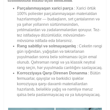
uzunmüddətli istifadə üçün möhkəmlik
Parçalanmayaqan xarici parça
: Xarici örtük
100% poliester parçalanmayaqan materialdan
hazırlanmışdır — budaqların, sırt çantalarının və
ya şəhər yollarının sürtünməsindən,
yırtılmalardan və zədələnmələrdən qoruyur. Tez-
tez istifadəyə dözümlüdür, mövsümdən-
mövsümə istifadə edə bilərsiniz.
Rəng sabitliyi və solmayaqanlıq
: Ceketin rəngi
gün işığından, yağışdan və təkrarlanan
yuyulmadan sonra belə solmaması üçün emal
olunub. Qəhrəman rəngi və ya klassik neytral
rəng seçin, hər yuyulmada canlılığını saxlayacaq.
Korrozziyaya Qarşı Direnən Donanma
: Bütün
fermuarlar, qayışlar və bərkidici ipəklər
korroziyaya qarşı davamlı materiallardan
hazırlanıb, beləliklə yağış və nəmliyə məruz
qalsa belə paslanmayacaq və ya tutuşmayacaq.