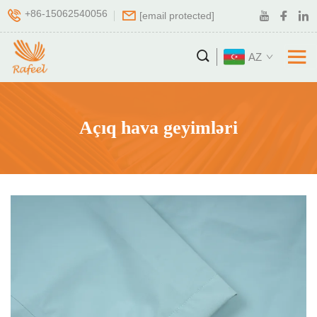
+86-15062540056
[email protected]
AZ
Açıq hava geyimləri