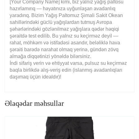
[Your Company Name] kimi, biz yalnız yağış paltosu
hazırlamırıq — həyatınıza uyğunlaşan avadanlıq
yaradırıq. Bizim Yağış Paltomuz Şimali Sakit Okean
sahillərindəki güclü yağışlardan tutmuş Avropa
şəhərlərindəki gözlənilməz yağışlara qədər həqiqi
şəraitdə test edilib. Bu yalnız su keçirməz deyil —
rahat, möhkəm və istifadəsi asandır, beləliklə hava
şəraiti barədə narahat olmaq yerinə, gündən zövq
almağa diqqətinizi yönəldə bilərsiniz.
İndi sifariş verin və ehtiyyat varsa, pulsuz su keçirməz
baqla birlikdə alış-veriş edin (islanmış avadanlıqları
daşımaq üçün idealdır)!
Əlaqədar məhsullar