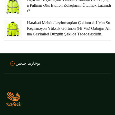
A Paltarın Əks Etdirən Zolaqlarını Ütülmək Lazımdı
R?
Hərəkəti Məhdudlaşdırmaqdan Çəkinmək Üçün Su
Keçirməyən Yüksək Görünən (hi-Vis) Qabığın Alt
Ina Geyimləri Düzgün Şəkildə Təbəqələşdirin.
يوخارييا چيخين