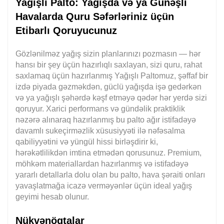
Yağışlı Palto: Yağışda və ya Günəşli
Havalarda Quru Səfərləriniz üçün
Etibarlı Qoruyucunuz
Gözlənilməz yağış sizin planlarınızı pozmasın — hər
hansı bir şey üçün hazırlıqlı saxlayan, sizi quru, rahat
saxlamaq üçün hazırlanmış Yağışlı Paltomuz, şəffaf bir
izdə piyada gəzməkdən, güclü yağışda işə gedərkən
və ya yağışlı şəhərdə kəşf etməyə qədər hər yerdə sizi
qoruyur. Xarici performans və gündəlik praktiklik
nəzərə alınaraq hazırlanmış bu palto ağır istifadəyə
davamlı sukeçirməzlik xüsusiyyəti ilə nəfəsalma
qabiliyyətini və yüngül hissi birləşdirir ki,
hərəkətlilikdən imtina etmədən qorusunuz. Premium,
möhkəm materiallardan hazırlanmış və istifadəyə
yararlı detallarla dolu olan bu palto, hava şəraiti onları
yavaşlatmağa icazə verməyənlər üçün ideal yağış
geyimi hesab olunur.
Nükvənöqtalar