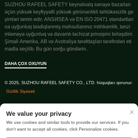
SUZHOU RAFEEL SAFETY beynəlxalq sənaye bazarları
üçün yüksək keyfiyyətli yüksək görünənlikli təhlükəsizlik ge
yimləri təmin edir. ANSI/ISEA və EN ISO 20471 standartları
na uyğunluq təsdiqlənmiş məhsullarımız möhkəmlik, tənzi
mləməyə uyğunluq və davamlı təchizat prinsipini birləşdirir.
Şimali Amerika, AB və Avstraliya tərəfdaşları tərəfindən eti
madla seçilib. Bu gün sorğu göndərin.
DAHA ÇOX OXUYUN
© 2025, SUZHOU RAFEEL SAFETY CO., LTD. hüquqları qorunur.
Gizlilik Siyasəti
Sürətli bağlantılar
We value your privacy
We use cookies and similar tools to provide our services. If you
don't want to accept all cookies, click Personalize cookies.
Ən Son Məqalələr