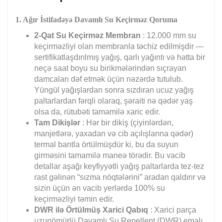
1. Ağır İstifadəyə Davamlı Su Keçirməz Qoruma
2-Qat Su Keçirməz Membran
: 12.000 mm su
keçirməzliyi olan membranla təchiz edilmişdir —
sertifikatlaşdırılmış yağış, qarlı yağıntı və hətta bir
neçə saat boyu su birikmələrindən sıçrayan
damcaları dəf etmək üçün nəzərdə tutulub.
Yüngül yağışlardan sonra sızdıran ucuz yağış
paltarlardan fərqli olaraq, şəraiti nə qədər yaş
olsa da, rütubəti tamamilə xaric edir.
Tam Dikişlər
: Hər bir dikiş (çiyinlərdən,
manjetlərə, yaxadan və cib açılışlarına qədər)
termal bantla örtülmüşdür ki, bu da suyun
girməsini tamamilə maneə törədir. Bu vacib
detallar aşağı keyfiyyətli yağış paltarlarda tez-tez
rast gəlinən “sızma nöqtələrini” aradan qaldırır və
sizin üçün ən vacib yerlərdə 100% su
keçirməzliyi təmin edir.
DWR ilə Örtülmüş Xarici Qabıq
: Xarici parça
uzunömürlü Davamlı Su Repellent (DWR) emalı